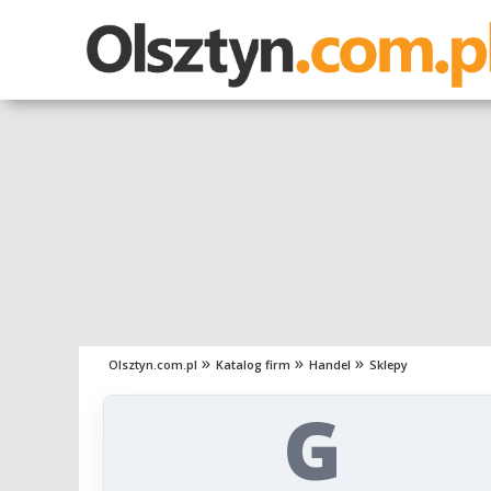
Olsztyn.com.pl
Katalog firm
Handel
Sklepy
G