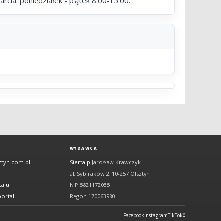
cia: poniedziałek - piątek 8.00-15.00.
WYDAWCA
ztyn.com.pl
Sterta.pl
Jarosław Krawczyk
al. Sybiraków 2, 10-257 Olsztyn
talu
NIP 5821172035
ortali
Regon 170063980
Facebook
Instagram
TikTok
X