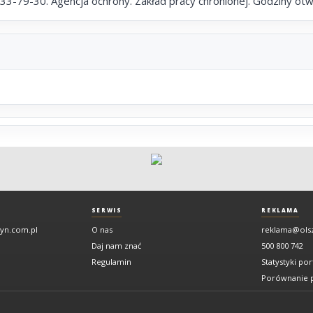
3-79-30. Agencja ochrony. Zakład pracy chronionej. Godziny otwar
SERWIS
REKLAMA
tyn.com.pl
O nas
reklama@ols
Daj nam znać
500 800 742
Regulamin
Statystyki por
Porównanie p