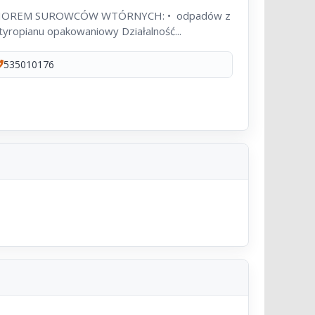
 SUROWCÓW WTÓRNYCH: • odpadów z
papieru i tektury • odpadów z tworzyw sztucznych • styropianu opakowaniowy Działalność...
535010176