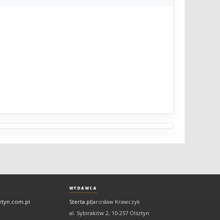
WYDAWCA
ztyn.com.pl
Sterta.pl
Jarosław Krawczyk
al. Sybiraków 2, 10-257 Olsztyn