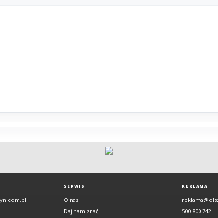
SERWIS
REKLAMA
tyn.com.pl
O nas
reklama@ols
Daj nam znać
500 800 742