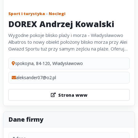
Sport i turystyka
»
Noclegi
DOREX Andrzej Kowalski
Wygodne pokoje blisko plaży i morza - Władysławowo
Albatros to nowy obiekt położony blisko morza przy Alei
Gwiazd Sportu tuż przy samym zejściu na plaże. Oferuje
bardzo komfortowe i funkcjonalne pokoje 2-3 osobowe
w najpiękniejszym...
spokojna, 84-120, Władysławowo
aleksander07@o2.pl
Strona www
Dane firmy