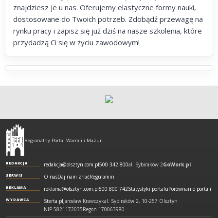
znajdziesz je u nas. Oferujemy elastyczne formy nauki,
dostosowane do Twoich potrzeb. Zdobądź przewagę na
rynku pracy i zapisz się już dziś na nasze szkolenia, które
przydadzą Ci się w życiu zawodowym!
Olsztyn
-
Regionalny Portal Warmii i Mazur.
regionalny
portal
REDAKCJA
redakcja@olsztyn.com.pl
500 342 800
al. Sybiraków 2
GoWork.pl
Warmii
SERWIS
O nas
Daj nam znać
Regulamin
i
REKLAMA
reklama@olsztyn.com.pl
500 800 742
Statystyki portalu
Porównanie portali
Mazur
WYDAWCA
Sterta.pl
Jarosław Krawczyk
al. Sybiraków 2, 10-257 Olsztyn
NIP 5821172035
Regon 170063980