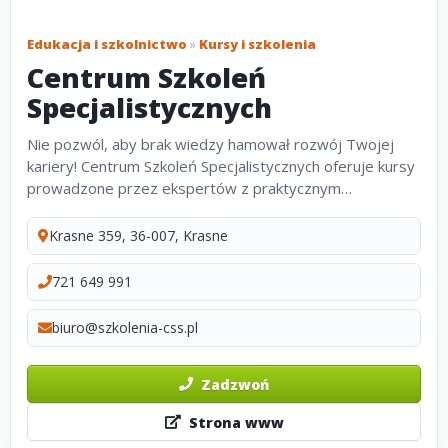
Edukacja i szkolnictwo
»
Kursy i szkolenia
Centrum Szkoleń
Specjalistycznych
Nie pozwól, aby brak wiedzy hamował rozwój Twojej
kariery! Centrum Szkoleń Specjalistycznych oferuje kursy
prowadzone przez ekspertów z praktycznym
doświadczeniem. Niezależnie od tego, czy potrzebujesz
szkolenia z listy płac, ZUS, prawa...
Krasne 359, 36-007, Krasne
721 649 991
biuro@szkolenia-css.pl
Zadzwoń
Strona www