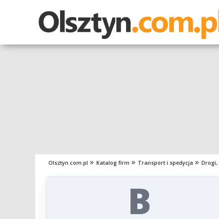
Olsztyn.com.pl
Katalog firm
Transport i spedycja
Drogi,
B