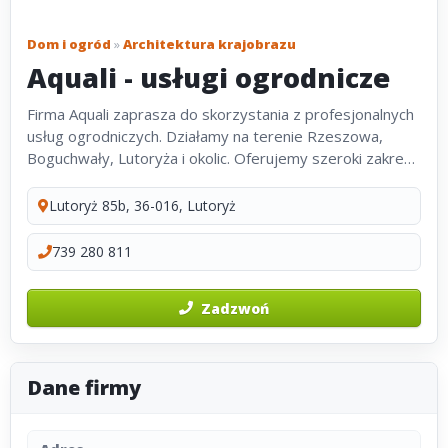
Dom i ogród
»
Architektura krajobrazu
Aquali - usługi ogrodnicze
Firma Aquali zaprasza do skorzystania z profesjonalnych
usług ogrodniczych. Działamy na terenie Rzeszowa,
Boguchwały, Lutoryża i okolic. Oferujemy szeroki zakres
prac, w tym: pielęgnację ogrodów, przycinanie drzew tui i
krzewów, wycinkę...
Lutoryż 85b, 36-016, Lutoryż
739 280 811
Zadzwoń
Dane firmy