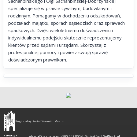
Sachanbińskiego i Olgi Sachanbińskiej-Dobrzyńskiej
specjalizuje się w prawie cywilnym, budowlanym i
rodzinnym. Pomagamy w dochodzeniu odszkodowań,
podziałach majątku, sporach sąsiedzkich oraz sprawach
spadkowych. Dzięki wieloletniemu doświadczeniu i
indywidualnemu podejściu skutecznie reprezentujemy
klientów przed sądami i urzędami. Skorzystaj z
profesjonalnej pomocy i powierz swoją sprawę
doświadczonym prawnikom.
Olsztyn
-
Regionalny Portal Warmii i Mazur.
regionalny
portal
REDAKCJA
redakcja@olsztyn.com.pl
500 342 800
al. Sybiraków 2
GoWork.pl