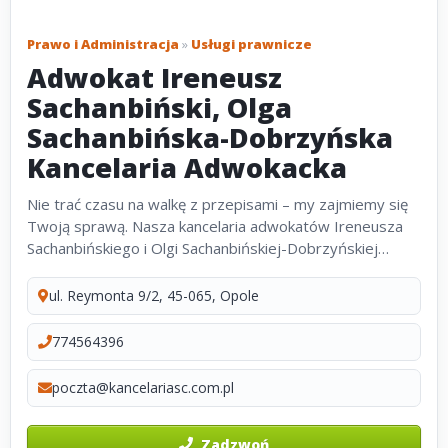
Prawo i Administracja
»
Usługi prawnicze
Adwokat Ireneusz
Sachanbiński, Olga
Sachanbińska-Dobrzyńska
Kancelaria Adwokacka
Nie trać czasu na walkę z przepisami – my zajmiemy się
Twoją sprawą. Nasza kancelaria adwokatów Ireneusza
Sachanbińskiego i Olgi Sachanbińskiej-Dobrzyńskiej
specjalizuje się w prawie cywilnym, budowlanym i
rodzinnym. Pomagamy w dochodzeniu...
ul. Reymonta 9/2, 45-065, Opole
774564396
poczta@kancelariasc.com.pl
Zadzwoń