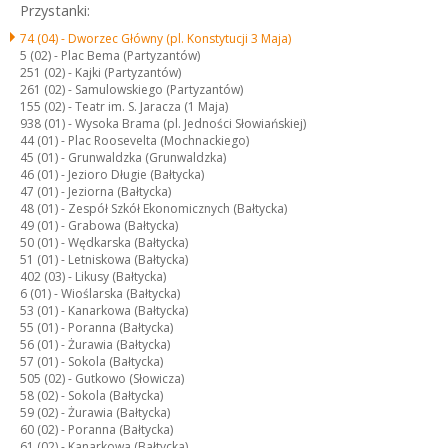
Przystanki:
74 (04) -
Dworzec Główny (pl. Konstytucji 3 Maja)
5 (02) -
Plac Bema (Partyzantów)
251 (02) -
Kajki (Partyzantów)
261 (02) -
Samulowskiego (Partyzantów)
155 (02) -
Teatr im. S. Jaracza (1 Maja)
938 (01) -
Wysoka Brama (pl. Jedności Słowiańskiej)
44 (01) -
Plac Roosevelta (Mochnackiego)
45 (01) -
Grunwaldzka (Grunwaldzka)
46 (01) -
Jezioro Długie (Bałtycka)
47 (01) -
Jeziorna (Bałtycka)
48 (01) -
Zespół Szkół Ekonomicznych (Bałtycka)
49 (01) -
Grabowa (Bałtycka)
50 (01) -
Wędkarska (Bałtycka)
51 (01) -
Letniskowa (Bałtycka)
402 (03) -
Likusy (Bałtycka)
6 (01) -
Wioślarska (Bałtycka)
53 (01) -
Kanarkowa (Bałtycka)
55 (01) -
Poranna (Bałtycka)
56 (01) -
Żurawia (Bałtycka)
57 (01) -
Sokola (Bałtycka)
505 (02) -
Gutkowo (Słowicza)
58 (02) -
Sokola (Bałtycka)
59 (02) -
Żurawia (Bałtycka)
60 (02) -
Poranna (Bałtycka)
61 (02) -
Kanarkowa (Bałtycka)