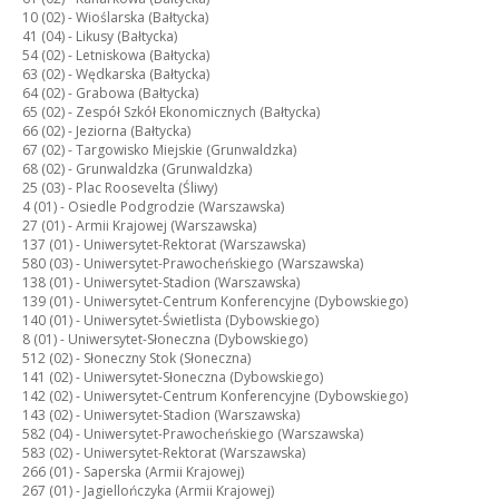
10 (02) -
Wioślarska (Bałtycka)
41 (04) -
Likusy (Bałtycka)
54 (02) -
Letniskowa (Bałtycka)
63 (02) -
Wędkarska (Bałtycka)
64 (02) -
Grabowa (Bałtycka)
65 (02) -
Zespół Szkół Ekonomicznych (Bałtycka)
66 (02) -
Jeziorna (Bałtycka)
67 (02) -
Targowisko Miejskie (Grunwaldzka)
68 (02) -
Grunwaldzka (Grunwaldzka)
25 (03) -
Plac Roosevelta (Śliwy)
4 (01) -
Osiedle Podgrodzie (Warszawska)
27 (01) -
Armii Krajowej (Warszawska)
137 (01) -
Uniwersytet-Rektorat (Warszawska)
580 (03) -
Uniwersytet-Prawocheńskiego (Warszawska)
138 (01) -
Uniwersytet-Stadion (Warszawska)
139 (01) -
Uniwersytet-Centrum Konferencyjne (Dybowskiego)
140 (01) -
Uniwersytet-Świetlista (Dybowskiego)
8 (01) -
Uniwersytet-Słoneczna (Dybowskiego)
512 (02) -
Słoneczny Stok (Słoneczna)
141 (02) -
Uniwersytet-Słoneczna (Dybowskiego)
142 (02) -
Uniwersytet-Centrum Konferencyjne (Dybowskiego)
143 (02) -
Uniwersytet-Stadion (Warszawska)
582 (04) -
Uniwersytet-Prawocheńskiego (Warszawska)
583 (02) -
Uniwersytet-Rektorat (Warszawska)
266 (01) -
Saperska (Armii Krajowej)
267 (01) -
Jagiellończyka (Armii Krajowej)