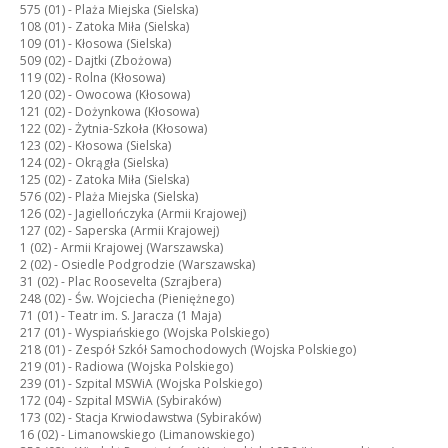
575 (01) -
Plaża Miejska (Sielska)
108 (01) -
Zatoka Miła (Sielska)
109 (01) -
Kłosowa (Sielska)
509 (02) -
Dajtki (Zbożowa)
119 (02) -
Rolna (Kłosowa)
120 (02) -
Owocowa (Kłosowa)
121 (02) -
Dożynkowa (Kłosowa)
122 (02) -
Żytnia-Szkoła (Kłosowa)
123 (02) -
Kłosowa (Sielska)
124 (02) -
Okrągła (Sielska)
125 (02) -
Zatoka Miła (Sielska)
576 (02) -
Plaża Miejska (Sielska)
126 (02) -
Jagiellończyka (Armii Krajowej)
127 (02) -
Saperska (Armii Krajowej)
1 (02) -
Armii Krajowej (Warszawska)
2 (02) -
Osiedle Podgrodzie (Warszawska)
31 (02) -
Plac Roosevelta (Szrajbera)
248 (02) -
Św. Wojciecha (Pieniężnego)
71 (01) -
Teatr im. S. Jaracza (1 Maja)
217 (01) -
Wyspiańskiego (Wojska Polskiego)
218 (01) -
Zespół Szkół Samochodowych (Wojska Polskiego)
219 (01) -
Radiowa (Wojska Polskiego)
239 (01) -
Szpital MSWiA (Wojska Polskiego)
172 (04) -
Szpital MSWiA (Sybiraków)
173 (02) -
Stacja Krwiodawstwa (Sybiraków)
16 (02) -
Limanowskiego (Limanowskiego)