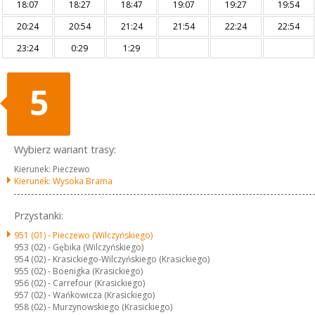
18:07
18:27
18:47
19:07
19:27
19:54
20:24
20:54
21:24
21:54
22:24
22:54
23:24
0:29
1:29
5
Wybierz wariant trasy:
Kierunek: Pieczewo
Kierunek: Wysoka Brama
Przystanki:
951 (01) -
Pieczewo (Wilczyńskiego)
953 (02) -
Gębika (Wilczyńskiego)
954 (02) -
Krasickiego-Wilczyńskiego (Krasickiego)
955 (02) -
Boenigka (Krasickiego)
956 (02) -
Carrefour (Krasickiego)
957 (02) -
Wańkowicza (Krasickiego)
958 (02) -
Murzynowskiego (Krasickiego)