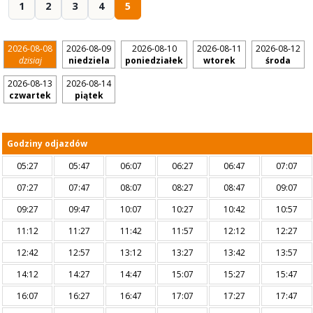
1
2
3
4
5
2026-08-08
2026-08-09
2026-08-10
2026-08-11
2026-08-12
dzisiaj
niedziela
poniedziałek
wtorek
środa
2026-08-13
2026-08-14
czwartek
piątek
Godziny odjazdów
05:27
05:47
06:07
06:27
06:47
07:07
07:27
07:47
08:07
08:27
08:47
09:07
09:27
09:47
10:07
10:27
10:42
10:57
11:12
11:27
11:42
11:57
12:12
12:27
12:42
12:57
13:12
13:27
13:42
13:57
14:12
14:27
14:47
15:07
15:27
15:47
16:07
16:27
16:47
17:07
17:27
17:47