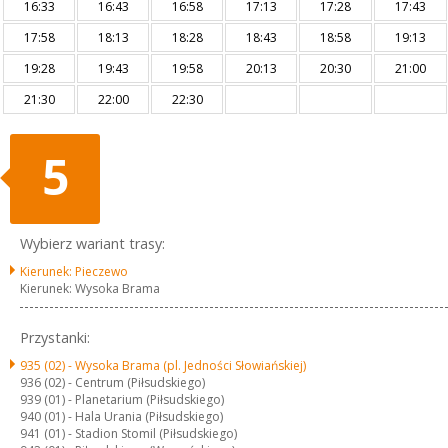
16:33
16:43
16:58
17:13
17:28
17:43
17:58
18:13
18:28
18:43
18:58
19:13
19:28
19:43
19:58
20:13
20:30
21:00
21:30
22:00
22:30
5
Wybierz wariant trasy:
Kierunek: Pieczewo
Kierunek: Wysoka Brama
Przystanki:
935 (02) -
Wysoka Brama (pl. Jedności Słowiańskiej)
936 (02) -
Centrum (Piłsudskiego)
939 (01) -
Planetarium (Piłsudskiego)
940 (01) -
Hala Urania (Piłsudskiego)
941 (01) -
Stadion Stomil (Piłsudskiego)