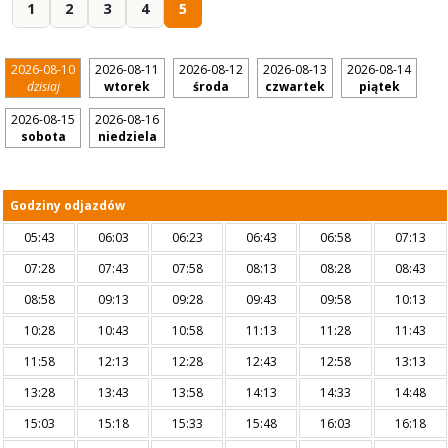
1
2
3
4
5
2026-08-10
2026-08-11
2026-08-12
2026-08-13
2026-08-14
dzisiaj
wtorek
środa
czwartek
piątek
2026-08-15
2026-08-16
sobota
niedziela
Godziny odjazdów
05:43
06:03
06:23
06:43
06:58
07:13
07:28
07:43
07:58
08:13
08:28
08:43
08:58
09:13
09:28
09:43
09:58
10:13
10:28
10:43
10:58
11:13
11:28
11:43
11:58
12:13
12:28
12:43
12:58
13:13
13:28
13:43
13:58
14:13
14:33
14:48
15:03
15:18
15:33
15:48
16:03
16:18