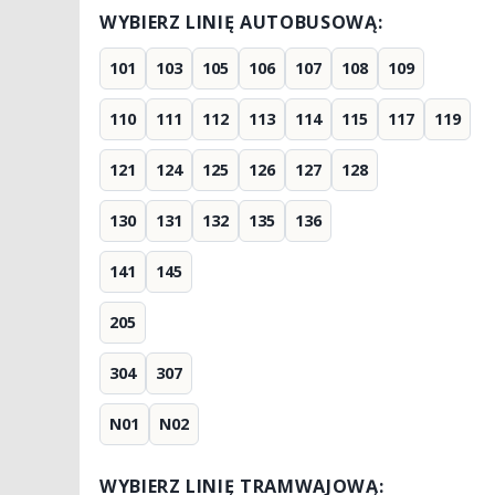
WYBIERZ LINIĘ AUTOBUSOWĄ:
101
103
105
106
107
108
109
110
111
112
113
114
115
117
119
121
124
125
126
127
128
130
131
132
135
136
141
145
205
304
307
N01
N02
WYBIERZ LINIĘ TRAMWAJOWĄ: