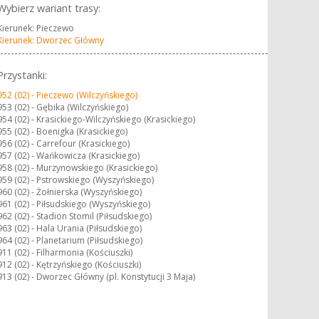
Wybierz wariant trasy:
Kierunek: Pieczewo
Kierunek: Dworzec Główny
Przystanki:
952 (02) -
Pieczewo (Wilczyńskiego)
953 (02) -
Gębika (Wilczyńskiego)
954 (02) -
Krasickiego-Wilczyńskiego (Krasickiego)
955 (02) -
Boenigka (Krasickiego)
956 (02) -
Carrefour (Krasickiego)
957 (02) -
Wańkowicza (Krasickiego)
958 (02) -
Murzynowskiego (Krasickiego)
959 (02) -
Pstrowskiego (Wyszyńskiego)
960 (02) -
Żołnierska (Wyszyńskiego)
961 (02) -
Piłsudskiego (Wyszyńskiego)
962 (02) -
Stadion Stomil (Piłsudskiego)
963 (02) -
Hala Urania (Piłsudskiego)
964 (02) -
Planetarium (Piłsudskiego)
911 (02) -
Filharmonia (Kościuszki)
912 (02) -
Kętrzyńskiego (Kościuszki)
913 (02) -
Dworzec Główny (pl. Konstytucji 3 Maja)