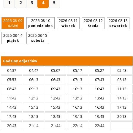
1
2
3
4
5
2026-08-09
2026-08-10
2026-08-11
2026-08-12
2026-08-13
dzisiaj
poniedziałek
wtorek
środa
czwartek
2026-08-14
2026-08-15
piątek
sobota
Godziny odjazdów
04:37
04:47
05:07
05:17
05:27
05:43
05:53
06:13
06:43
07:13
07:43
08:13
08:43
09:13
09:43
10:13
10:43
11:13
11:43
12:13
12:43
13:13
13:43
14:13
14:43
15:13
15:43
16:13
16:43
17:13
17:43
18:13
18:43
19:13
19:43
20:13
20:43
21:14
21:44
22:14
22:44