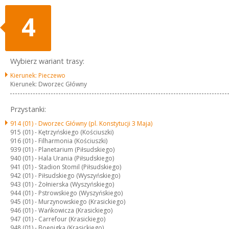
4
Wybierz wariant trasy:
Kierunek: Pieczewo
Kierunek: Dworzec Główny
Przystanki:
914 (01) -
Dworzec Główny (pl. Konstytucji 3 Maja)
915 (01) -
Kętrzyńskiego (Kościuszki)
916 (01) -
Filharmonia (Kościuszki)
939 (01) -
Planetarium (Piłsudskiego)
940 (01) -
Hala Urania (Piłsudskiego)
941 (01) -
Stadion Stomil (Piłsudskiego)
942 (01) -
Piłsudskiego (Wyszyńskiego)
943 (01) -
Żołnierska (Wyszyńskiego)
944 (01) -
Pstrowskiego (Wyszyńskiego)
945 (01) -
Murzynowskiego (Krasickiego)
946 (01) -
Wańkowicza (Krasickiego)
947 (01) -
Carrefour (Krasickiego)
948 (01) -
Boenigka (Krasickiego)