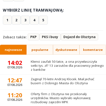
WYBIERZ LINIĘ TRAMWAJOWĄ:
1
2
3
4
5
Zobacz także:
PKP
PKS i busy
Dojazd do Olsztyna
najnowsze
popularne
dyskutowane
komentarze
14:02
Klienci zaufali 50-latce, a ona przywłaszczyła
setki tys. zł? 13 zarzutów dla pracownicy jednego
07/08.2026
z banków
12:47
Zaginął 70-letni Andrzej Klocek. Miał jechać
busem z Dobrego Miasta do Olsztyna
07/08.2026
11:20
Oferty firm z Olsztyna nie przekonały
urzędników. Miasto wybrało wykonawcę
07/08.2026
rozbudowy zajezdni MPK