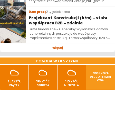
sofy fotele .renowacja mebli vintage,PRL. glamur
Dam pracę
2 tygodnie temu
Projektant Konstrukcji (k/m) – stała
współpraca B2B – zdalnie
Firma budowlana – Generalny Wykonawca domów
jednorodzinnych poszukuje do współpracy
Projektantów Konstrukcji. Forma współpracy: B2B /
podwykonawstwo – zdalnie. Wynagrodzenie: ✔
Stawki...
więcej
POGODA W OLSZTYNIE
PROGNOZA
DŁUGOTERMIN
13/23°C
10/21°C
12/24°C
OWA
PIĄTEK
SOBOTA
NIEDZIELA