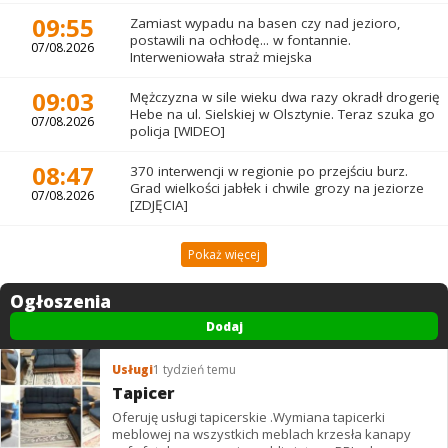
09:55
Zamiast wypadu na basen czy nad jezioro,
postawili na ochłodę... w fontannie.
07/08.2026
Interweniowała straż miejska
09:03
Mężczyzna w sile wieku dwa razy okradł drogerię
Hebe na ul. Sielskiej w Olsztynie. Teraz szuka go
07/08.2026
policja [WIDEO]
08:47
370 interwencji w regionie po przejściu burz.
Grad wielkości jabłek i chwile grozy na jeziorze
07/08.2026
[ZDJĘCIA]
Pokaż więcej
Ogłoszenia
Dodaj
Usługi
1 tydzień temu
Tapicer
Oferuję usługi tapicerskie .Wymiana tapicerki
meblowej na wszystkich meblach krzesła kanapy