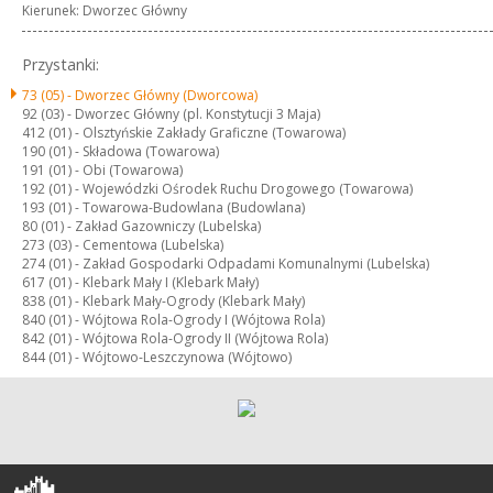
Kierunek: Dworzec Główny
Przystanki:
73 (05) -
Dworzec Główny (Dworcowa)
92 (03) -
Dworzec Główny (pl. Konstytucji 3 Maja)
412 (01) -
Olsztyńskie Zakłady Graficzne (Towarowa)
190 (01) -
Składowa (Towarowa)
191 (01) -
Obi (Towarowa)
192 (01) -
Wojewódzki Ośrodek Ruchu Drogowego (Towarowa)
193 (01) -
Towarowa-Budowlana (Budowlana)
80 (01) -
Zakład Gazowniczy (Lubelska)
273 (03) -
Cementowa (Lubelska)
274 (01) -
Zakład Gospodarki Odpadami Komunalnymi (Lubelska)
617 (01) -
Klebark Mały I (Klebark Mały)
838 (01) -
Klebark Mały-Ogrody (Klebark Mały)
840 (01) -
Wójtowa Rola-Ogrody I (Wójtowa Rola)
842 (01) -
Wójtowa Rola-Ogrody II (Wójtowa Rola)
844 (01) -
Wójtowo-Leszczynowa (Wójtowo)
Olsztyn