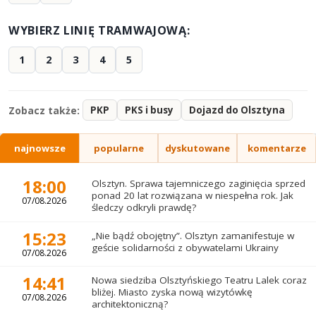
WYBIERZ LINIĘ TRAMWAJOWĄ:
1
2
3
4
5
Zobacz także:
PKP
PKS i busy
Dojazd do Olsztyna
najnowsze
popularne
dyskutowane
komentarze
18:00
Olsztyn. Sprawa tajemniczego zaginięcia sprzed
ponad 20 lat rozwiązana w niespełna rok. Jak
07/08.2026
śledczy odkryli prawdę?
15:23
„Nie bądź obojętny”. Olsztyn zamanifestuje w
geście solidarności z obywatelami Ukrainy
07/08.2026
14:41
Nowa siedziba Olsztyńskiego Teatru Lalek coraz
bliżej. Miasto zyska nową wizytówkę
07/08.2026
architektoniczną?