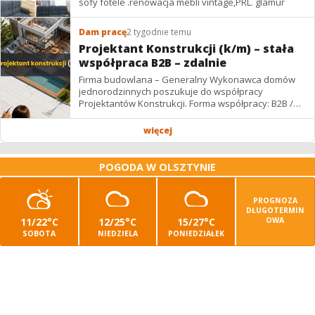
sofy fotele .renowacja mebli vintage,PRL. glamur
Dam pracę
2 tygodnie temu
Projektant Konstrukcji (k/m) – stała
współpraca B2B – zdalnie
Firma budowlana – Generalny Wykonawca domów
jednorodzinnych poszukuje do współpracy
Projektantów Konstrukcji. Forma współpracy: B2B /
podwykonawstwo – zdalnie. Wynagrodzenie: ✔
Stawki...
więcej
POGODA W OLSZTYNIE
PROGNOZA
DŁUGOTERMIN
11/22°C
12/25°C
15/27°C
OWA
SOBOTA
NIEDZIELA
PONIEDZIAŁEK