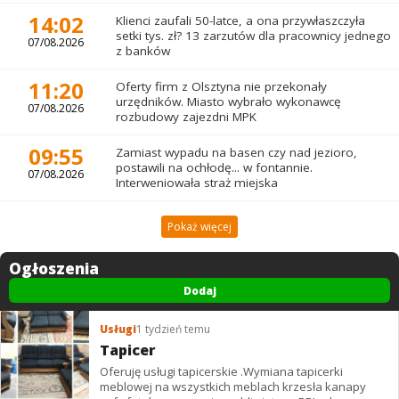
14:02
Klienci zaufali 50-latce, a ona przywłaszczyła
setki tys. zł? 13 zarzutów dla pracownicy jednego
07/08.2026
z banków
11:20
Oferty firm z Olsztyna nie przekonały
urzędników. Miasto wybrało wykonawcę
07/08.2026
rozbudowy zajezdni MPK
09:55
Zamiast wypadu na basen czy nad jezioro,
postawili na ochłodę... w fontannie.
07/08.2026
Interweniowała straż miejska
Pokaż więcej
Ogłoszenia
Dodaj
Usługi
1 tydzień temu
Tapicer
Oferuję usługi tapicerskie .Wymiana tapicerki
meblowej na wszystkich meblach krzesła kanapy