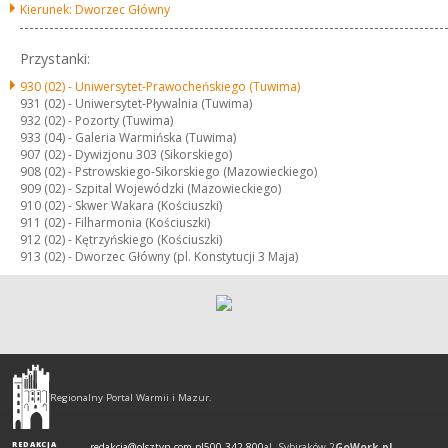
Kierunek: Dworzec Główny
Przystanki:
930 (02) -
Uniwersytet-Prawocheńskiego (Tuwima)
931 (02) -
Uniwersytet-Pływalnia (Tuwima)
932 (02) -
Pozorty (Tuwima)
933 (04) -
Galeria Warmińska (Tuwima)
907 (02) -
Dywizjonu 303 (Sikorskiego)
908 (02) -
Pstrowskiego-Sikorskiego (Mazowieckiego)
909 (02) -
Szpital Wojewódzki (Mazowieckiego)
910 (02) -
Skwer Wakara (Kościuszki)
911 (02) -
Filharmonia (Kościuszki)
912 (02) -
Kętrzyńskiego (Kościuszki)
913 (02) -
Dworzec Główny (pl. Konstytucji 3 Maja)
Olsztyn
-
Regionalny Portal Warmii i Mazur.
regionalny
portal
REDAKCJA
redakcja@olsztyn.com.pl
500 342 800
al. Sybiraków 2
GoWork.pl