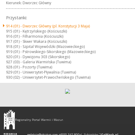
Kierunek: Dworzec Główny
Przystanki:
914 (01) -
Dworzec Główny (pl. Konstytucji 3 Maja)
915 (01) -
Kętrzyńskiego (Kościuszki)
916 (01) -
Filharmonia (Kościuszki)
917 (01) -
Skwer Wakara (Kościuszki)
918 (01) -
Szpital Wojewódzki (Mazowieckiego)
919 (01) -
Pstrowskiego-Sikorskiego (Mazowieckiego)
920 (01) -
Dywizjonu 303 (Sikorskiego)
927 (03) -
Galeria Warmińska (Tuwima)
928 (01) -
Pozorty (Tuwima)
929 (01) -
Uniwersytet-Pływalnia (Tuwima)
930 (02) -
Uniwersytet-Prawocheńskiego (Tuwima)
Olsztyn
-
Regionalny Portal Warmii i Mazur.
regionalny
portal
REDAKCJA
redakcja@olsztyn.com.pl
500 342 800
al. Sybiraków 2
GoWork.pl