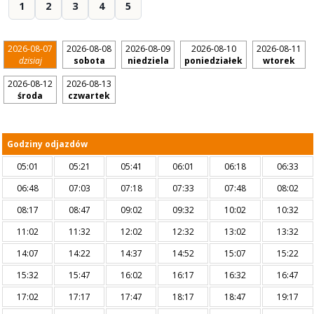
1
2
3
4
5
2026-08-07
2026-08-08
2026-08-09
2026-08-10
2026-08-11
dzisiaj
sobota
niedziela
poniedziałek
wtorek
2026-08-12
2026-08-13
środa
czwartek
Godziny odjazdów
05:01
05:21
05:41
06:01
06:18
06:33
06:48
07:03
07:18
07:33
07:48
08:02
08:17
08:47
09:02
09:32
10:02
10:32
11:02
11:32
12:02
12:32
13:02
13:32
14:07
14:22
14:37
14:52
15:07
15:22
15:32
15:47
16:02
16:17
16:32
16:47
17:02
17:17
17:47
18:17
18:47
19:17