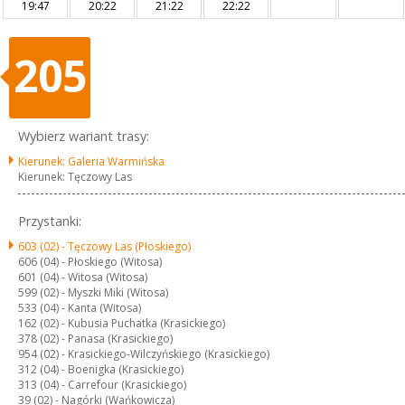
19:47
20:22
21:22
22:22
205
Wybierz wariant trasy:
Kierunek: Galeria Warmińska
Kierunek: Tęczowy Las
Przystanki:
603 (02) -
Tęczowy Las (Płoskiego)
606 (04) -
Płoskiego (Witosa)
601 (04) -
Witosa (Witosa)
599 (02) -
Myszki Miki (Witosa)
533 (04) -
Kanta (Witosa)
162 (02) -
Kubusia Puchatka (Krasickiego)
378 (02) -
Panasa (Krasickiego)
954 (02) -
Krasickiego-Wilczyńskiego (Krasickiego)
312 (04) -
Boenigka (Krasickiego)
313 (04) -
Carrefour (Krasickiego)
39 (02) -
Nagórki (Wańkowicza)