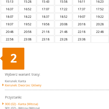
15:13
15:28
15:43
15:58
16:11
16:23
16:37
16:52
17:07
17:22
17:37
17:52
18:07
18:22
18:37
18:52
19:07
19:22
19:37
19:52
19:58
20:08
20:18
20:28
20:48
20:58
21:18
21:48
22:18
22:48
22:58
23:08
23:18
23:28
23:38
2
Wybierz wariant trasy:
Kierunek: Kanta
Kierunek: Dworzec Główny
Przystanki:
900 (02) -
Kanta (Witosa)
901 (02) -
Witosa (Witosa)