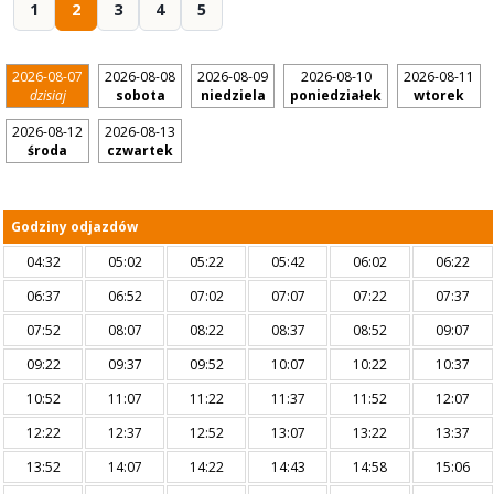
1
2
3
4
5
2026-08-07
2026-08-08
2026-08-09
2026-08-10
2026-08-11
dzisiaj
sobota
niedziela
poniedziałek
wtorek
2026-08-12
2026-08-13
środa
czwartek
Godziny odjazdów
04:32
05:02
05:22
05:42
06:02
06:22
06:37
06:52
07:02
07:07
07:22
07:37
07:52
08:07
08:22
08:37
08:52
09:07
09:22
09:37
09:52
10:07
10:22
10:37
10:52
11:07
11:22
11:37
11:52
12:07
12:22
12:37
12:52
13:07
13:22
13:37
13:52
14:07
14:22
14:43
14:58
15:06