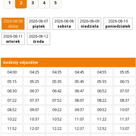
1
2
3
4
5
2026-08-06
2026-08-07
2026-08-08
2026-08-09
2026-08-10
dzisiaj
piątek
sobota
niedziela
poniedziałek
2026-08-11
2026-08-12
wtorek
środa
Godziny odjazdów
04:00
04:25
04:35
04:45
04:55
05:05
05:15
05:25
05:35
05:45
05:55
06:15
06:30
06:37
06:42
06:47
06:52
07:07
07:22
07:37
07:52
08:07
08:22
08:37
08:52
09:07
09:22
09:37
09:52
10:07
10:22
10:37
10:52
11:07
11:22
11:37
11:52
12:07
12:22
12:37
12:52
13:07