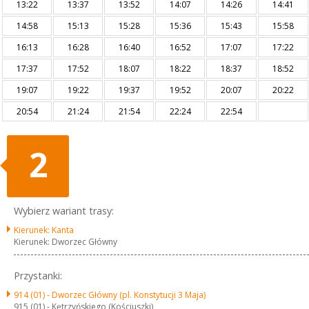
13:22
13:37
13:52
14:07
14:26
14:41
14:58
15:13
15:28
15:36
15:43
15:58
16:13
16:28
16:40
16:52
17:07
17:22
17:37
17:52
18:07
18:22
18:37
18:52
19:07
19:22
19:37
19:52
20:07
20:22
20:54
21:24
21:54
22:24
22:54
2
Wybierz wariant trasy:
Kierunek: Kanta
Kierunek: Dworzec Główny
Przystanki:
914 (01) -
Dworzec Główny (pl. Konstytucji 3 Maja)
915 (01) -
Kętrzyńskiego (Kościuszki)