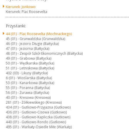
Kierunek: Jonkowo
Kierunek: Plac Roosevelta
Przystanki:
44 (01) -
Plac Roosevelta (Mochnackiego)
45 (01) -
Grunwaldzka (Grunwaldzka)
46 (01) -
Jezioro Długie (Bałtycka)
47 (01) -
Jeziorna (Bałtycka)
48 (01) -
Zespół Szkół Ekonomicznych (Bałtycka)
49 (01) -
Grabowa (Bałtycka)
50 (01) -
Wędkarska (Bałtycka)
51 (01) -
Letniskowa (Bałtycka)
402 (03) -
Likusy (Bałtycka)
6 (01) -
Wioślarska (Bałtycka)
53 (01) -
Kanarkowa (Bałtycka)
55 (01) -
Poranna (Bałtycka)
56 (01) -
Żurawia (Bałtycka)
40 (01) -
Kresowa (Kresowa)
281 (01) -
Żółkiewskiego (Kresowa)
434 (01) -
Gutkowo-Przyjazna (Gutkowo)
436 (01) -
Gutkowo-Cisowa (Gutkowo)
438 (01) -
Gutkowo-Kapliczka (Gutkowo)
440 (01) -
Gutkowo-Rondo (Gutkowo)
495 (01) -
Warkały-Osiedle Miłe (Warkały)