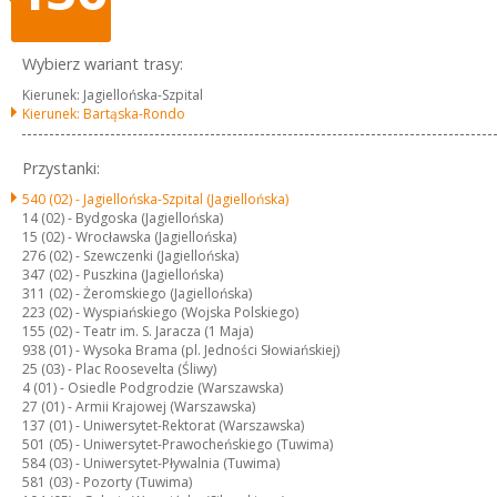
Wybierz wariant trasy:
Kierunek: Jagiellońska-Szpital
Kierunek: Bartąska-Rondo
Przystanki:
540 (02) -
Jagiellońska-Szpital (Jagiellońska)
14 (02) -
Bydgoska (Jagiellońska)
15 (02) -
Wrocławska (Jagiellońska)
276 (02) -
Szewczenki (Jagiellońska)
347 (02) -
Puszkina (Jagiellońska)
311 (02) -
Żeromskiego (Jagiellońska)
223 (02) -
Wyspiańskiego (Wojska Polskiego)
155 (02) -
Teatr im. S. Jaracza (1 Maja)
938 (01) -
Wysoka Brama (pl. Jedności Słowiańskiej)
25 (03) -
Plac Roosevelta (Śliwy)
4 (01) -
Osiedle Podgrodzie (Warszawska)
27 (01) -
Armii Krajowej (Warszawska)
137 (01) -
Uniwersytet-Rektorat (Warszawska)
501 (05) -
Uniwersytet-Prawocheńskiego (Tuwima)
584 (03) -
Uniwersytet-Pływalnia (Tuwima)
581 (03) -
Pozorty (Tuwima)