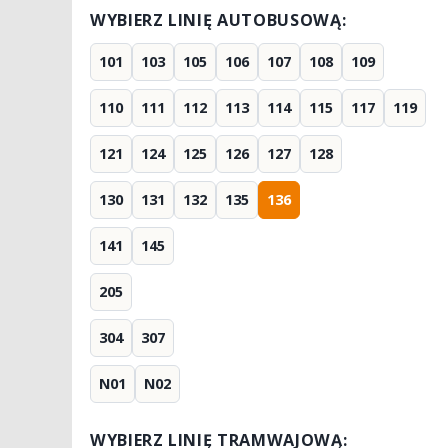
WYBIERZ LINIĘ AUTOBUSOWĄ:
101
103
105
106
107
108
109
110
111
112
113
114
115
117
119
121
124
125
126
127
128
130
131
132
135
136
141
145
205
304
307
N01
N02
WYBIERZ LINIĘ TRAMWAJOWĄ: