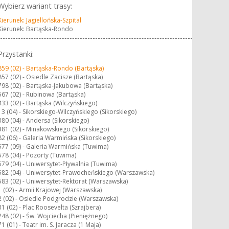
Wybierz wariant trasy:
Kierunek: Jagiellońska-Szpital
Kierunek: Bartąska-Rondo
Przystanki:
859 (02) -
Bartąska-Rondo (Bartąska)
857 (02) -
Osiedle Zacisze (Bartąska)
798 (02) -
Bartąska-Jakubowa (Bartąska)
567 (02) -
Rubinowa (Bartąska)
433 (02) -
Bartąska (Wilczyńskiego)
13 (04) -
Sikorskiego-Wilczyńskiego (Sikorskiego)
380 (04) -
Andersa (Sikorskiego)
381 (02) -
Minakowskiego (Sikorskiego)
82 (06) -
Galeria Warmińska (Sikorskiego)
577 (09) -
Galeria Warmińska (Tuwima)
578 (04) -
Pozorty (Tuwima)
579 (04) -
Uniwersytet-Pływalnia (Tuwima)
582 (04) -
Uniwersytet-Prawocheńskiego (Warszawska)
583 (02) -
Uniwersytet-Rektorat (Warszawska)
1 (02) -
Armii Krajowej (Warszawska)
2 (02) -
Osiedle Podgrodzie (Warszawska)
31 (02) -
Plac Roosevelta (Szrajbera)
248 (02) -
Św. Wojciecha (Pieniężnego)
71 (01) -
Teatr im. S. Jaracza (1 Maja)