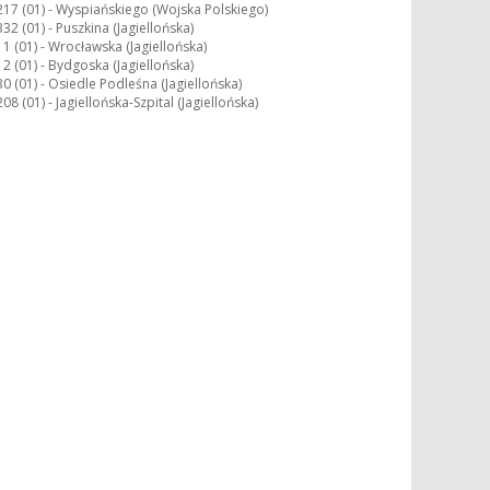
217 (01) -
Wyspiańskiego (Wojska Polskiego)
332 (01) -
Puszkina (Jagiellońska)
11 (01) -
Wrocławska (Jagiellońska)
12 (01) -
Bydgoska (Jagiellońska)
30 (01) -
Osiedle Podleśna (Jagiellońska)
208 (01) -
Jagiellońska-Szpital (Jagiellońska)