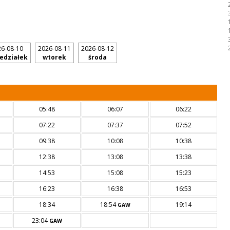
6-08-10
2026-08-11
2026-08-12
edziałek
wtorek
środa
05:48
06:07
06:22
07:22
07:37
07:52
09:38
10:08
10:38
12:38
13:08
13:38
14:53
15:08
15:23
16:23
16:38
16:53
18:34
18:54
19:14
GAW
23:04
GAW