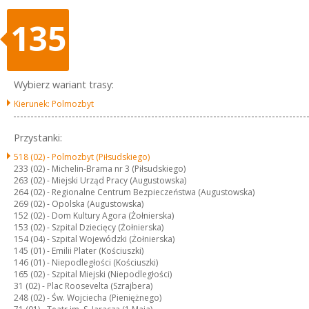
135
Wybierz wariant trasy:
Kierunek: Polmozbyt
Przystanki:
518 (02) -
Polmozbyt (Piłsudskiego)
233 (02) -
Michelin-Brama nr 3 (Piłsudskiego)
263 (02) -
Miejski Urząd Pracy (Augustowska)
264 (02) -
Regionalne Centrum Bezpieczeństwa (Augustowska)
269 (02) -
Opolska (Augustowska)
152 (02) -
Dom Kultury Agora (Żołnierska)
153 (02) -
Szpital Dziecięcy (Żołnierska)
154 (04) -
Szpital Wojewódzki (Żołnierska)
145 (01) -
Emilii Plater (Kościuszki)
146 (01) -
Niepodległości (Kościuszki)
165 (02) -
Szpital Miejski (Niepodległości)
31 (02) -
Plac Roosevelta (Szrajbera)
248 (02) -
Św. Wojciecha (Pieniężnego)