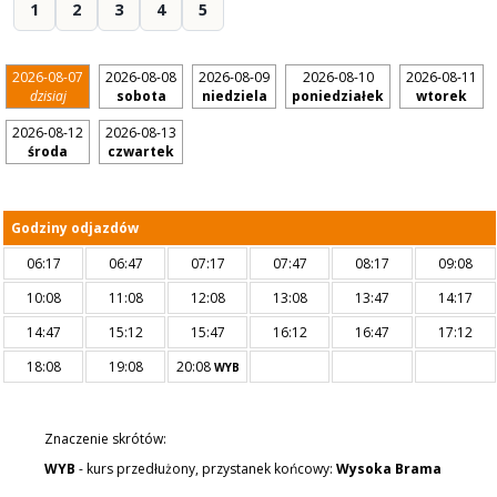
1
2
3
4
5
2026-08-07
2026-08-08
2026-08-09
2026-08-10
2026-08-11
dzisiaj
sobota
niedziela
poniedziałek
wtorek
2026-08-12
2026-08-13
środa
czwartek
Godziny odjazdów
06:17
06:47
07:17
07:47
08:17
09:08
10:08
11:08
12:08
13:08
13:47
14:17
14:47
15:12
15:47
16:12
16:47
17:12
18:08
19:08
20:08
WYB
Znaczenie skrótów:
WYB
- kurs przedłużony, przystanek końcowy:
Wysoka Brama