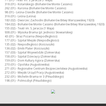
71 (01) -
Teatr im. S. Jaracza (1 Maja)
318 (01) -
Kotańskiego (Bohaterów Monte Cassino)
262 (01) -
Kuronia (Bohaterów Monte Cassino)
98 (01) -
Leśna-Osiedle (Bohaterów Monte Cassino)
316 (01) -
Leśna (Leśna)
183 (02) -
Dworzec Zachodni (Bohaterów Bitwy Warszawskiej 1920)
184 (02) -
Bohaterów Monte Cassino (Bohaterów Bitwy Warszawskiej 1920)
155 (02) -
Teatr im. S. Jaracza (1 Maja)
938 (01) -
Wysoka Brama (pl. Jedności Słowiańskiej)
43 (01) -
Straż Pożarna (Niepodległości)
177 (01) -
Szpital Miejski (Niepodległości)
135 (02) -
Niepodległości (Kościuszki)
136 (02) -
Emilii Plater (Kościuszki)
157 (03) -
Szpital Wojewódzki (Żołnierska)
158 (01) -
Szpital Dziecięcy (Żołnierska)
159 (01) -
Dom Kultury Agora (Żołnierska)
270 (01) -
Opolska (Augustowska)
271 (01) -
Regionalne Centrum Bezpieczeństwa (Augustowska)
272 (01) -
Miejski Urząd Pracy (Augustowska)
232 (01) -
Michelin-Brama nr 3 (Piłsudskiego)
198 (01) -
Polmozbyt (Piłsudskiego)