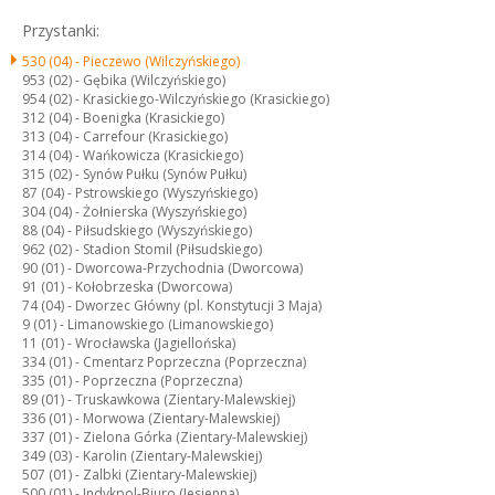
Przystanki:
530 (04) -
Pieczewo (Wilczyńskiego)
953 (02) -
Gębika (Wilczyńskiego)
954 (02) -
Krasickiego-Wilczyńskiego (Krasickiego)
312 (04) -
Boenigka (Krasickiego)
313 (04) -
Carrefour (Krasickiego)
314 (04) -
Wańkowicza (Krasickiego)
315 (02) -
Synów Pułku (Synów Pułku)
87 (04) -
Pstrowskiego (Wyszyńskiego)
304 (04) -
Żołnierska (Wyszyńskiego)
88 (04) -
Piłsudskiego (Wyszyńskiego)
962 (02) -
Stadion Stomil (Piłsudskiego)
90 (01) -
Dworcowa-Przychodnia (Dworcowa)
91 (01) -
Kołobrzeska (Dworcowa)
74 (04) -
Dworzec Główny (pl. Konstytucji 3 Maja)
9 (01) -
Limanowskiego (Limanowskiego)
11 (01) -
Wrocławska (Jagiellońska)
334 (01) -
Cmentarz Poprzeczna (Poprzeczna)
335 (01) -
Poprzeczna (Poprzeczna)
89 (01) -
Truskawkowa (Zientary-Malewskiej)
336 (01) -
Morwowa (Zientary-Malewskiej)
337 (01) -
Zielona Górka (Zientary-Malewskiej)
349 (03) -
Karolin (Zientary-Malewskiej)
507 (01) -
Zalbki (Zientary-Malewskiej)
500 (01) -
Indykpol-Biuro (Jesienna)