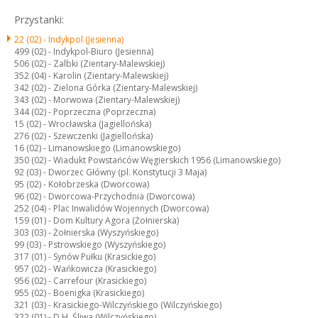
Przystanki:
22 (02) -
Indykpol (Jesienna)
499 (02) -
Indykpol-Biuro (Jesienna)
506 (02) -
Zalbki (Zientary-Malewskiej)
352 (04) -
Karolin (Zientary-Malewskiej)
342 (02) -
Zielona Górka (Zientary-Malewskiej)
343 (02) -
Morwowa (Zientary-Malewskiej)
344 (02) -
Poprzeczna (Poprzeczna)
15 (02) -
Wrocławska (Jagiellońska)
276 (02) -
Szewczenki (Jagiellońska)
16 (02) -
Limanowskiego (Limanowskiego)
350 (02) -
Wiadukt Powstańców Węgierskich 1956 (Limanowskiego)
92 (03) -
Dworzec Główny (pl. Konstytucji 3 Maja)
95 (02) -
Kołobrzeska (Dworcowa)
96 (02) -
Dworcowa-Przychodnia (Dworcowa)
252 (04) -
Plac Inwalidów Wojennych (Dworcowa)
159 (01) -
Dom Kultury Agora (Żołnierska)
303 (03) -
Żołnierska (Wyszyńskiego)
99 (03) -
Pstrowskiego (Wyszyńskiego)
317 (01) -
Synów Pułku (Krasickiego)
957 (02) -
Wańkowicza (Krasickiego)
956 (02) -
Carrefour (Krasickiego)
955 (02) -
Boenigka (Krasickiego)
321 (03) -
Krasickiego-Wilczyńskiego (Wilczyńskiego)
322 (01) -
D.H. Śliwa (Wilczyńskiego)