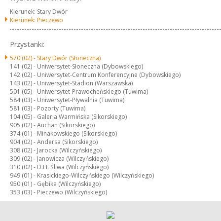
Kierunek: Stary Dwór
Kierunek: Pieczewo
Przystanki:
570 (02) -
Stary Dwór (Słoneczna)
141 (02) -
Uniwersytet-Słoneczna (Dybowskiego)
142 (02) -
Uniwersytet-Centrum Konferencyjne (Dybowskiego)
143 (02) -
Uniwersytet-Stadion (Warszawska)
501 (05) -
Uniwersytet-Prawocheńskiego (Tuwima)
584 (03) -
Uniwersytet-Pływalnia (Tuwima)
581 (03) -
Pozorty (Tuwima)
104 (05) -
Galeria Warmińska (Sikorskiego)
905 (02) -
Auchan (Sikorskiego)
374 (01) -
Minakowskiego (Sikorskiego)
904 (02) -
Andersa (Sikorskiego)
308 (02) -
Jarocka (Wilczyńskiego)
309 (02) -
Janowicza (Wilczyńskiego)
310 (02) -
D.H. Śliwa (Wilczyńskiego)
949 (01) -
Krasickiego-Wilczyńskiego (Wilczyńskiego)
950 (01) -
Gębika (Wilczyńskiego)
353 (03) -
Pieczewo (Wilczyńskiego)