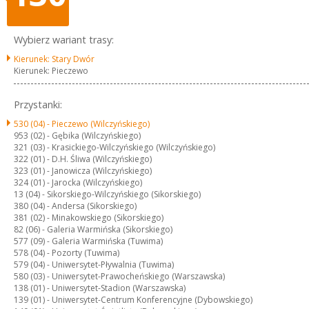
Wybierz wariant trasy:
Kierunek: Stary Dwór
Kierunek: Pieczewo
Przystanki:
530 (04) -
Pieczewo (Wilczyńskiego)
953 (02) -
Gębika (Wilczyńskiego)
321 (03) -
Krasickiego-Wilczyńskiego (Wilczyńskiego)
322 (01) -
D.H. Śliwa (Wilczyńskiego)
323 (01) -
Janowicza (Wilczyńskiego)
324 (01) -
Jarocka (Wilczyńskiego)
13 (04) -
Sikorskiego-Wilczyńskiego (Sikorskiego)
380 (04) -
Andersa (Sikorskiego)
381 (02) -
Minakowskiego (Sikorskiego)
82 (06) -
Galeria Warmińska (Sikorskiego)
577 (09) -
Galeria Warmińska (Tuwima)
578 (04) -
Pozorty (Tuwima)
579 (04) -
Uniwersytet-Pływalnia (Tuwima)
580 (03) -
Uniwersytet-Prawocheńskiego (Warszawska)
138 (01) -
Uniwersytet-Stadion (Warszawska)
139 (01) -
Uniwersytet-Centrum Konferencyjne (Dybowskiego)