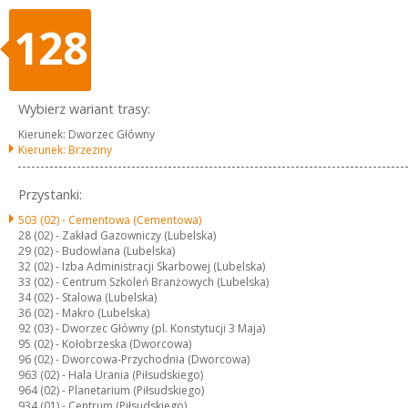
128
Wybierz wariant trasy:
Kierunek: Dworzec Główny
Kierunek: Brzeziny
Przystanki:
503 (02) -
Cementowa (Cementowa)
28 (02) -
Zakład Gazowniczy (Lubelska)
29 (02) -
Budowlana (Lubelska)
32 (02) -
Izba Administracji Skarbowej (Lubelska)
33 (02) -
Centrum Szkoleń Branżowych (Lubelska)
34 (02) -
Stalowa (Lubelska)
36 (02) -
Makro (Lubelska)
92 (03) -
Dworzec Główny (pl. Konstytucji 3 Maja)
95 (02) -
Kołobrzeska (Dworcowa)
96 (02) -
Dworcowa-Przychodnia (Dworcowa)
963 (02) -
Hala Urania (Piłsudskiego)
964 (02) -
Planetarium (Piłsudskiego)
934 (01) -
Centrum (Piłsudskiego)