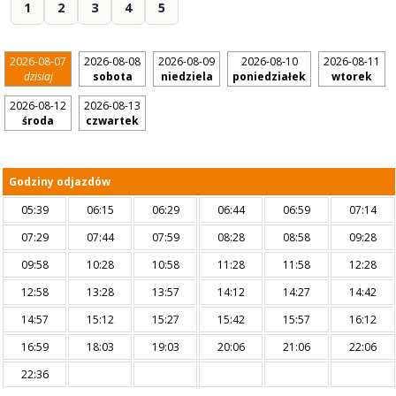
1
2
3
4
5
2026-08-07
2026-08-08
2026-08-09
2026-08-10
2026-08-11
dzisiaj
sobota
niedziela
poniedziałek
wtorek
2026-08-12
2026-08-13
środa
czwartek
Godziny odjazdów
05:39
06:15
06:29
06:44
06:59
07:14
07:29
07:44
07:59
08:28
08:58
09:28
09:58
10:28
10:58
11:28
11:58
12:28
12:58
13:28
13:57
14:12
14:27
14:42
14:57
15:12
15:27
15:42
15:57
16:12
16:59
18:03
19:03
20:06
21:06
22:06
22:36