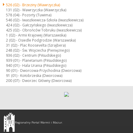
526 (02) -
Brzeziny (Wawrzyczka)
131 (02) -
Wawrzyczka (Wawrzyczka)
578 (04) -
Pozorty (Tuwima)
546 (02) -
Iwaszkiewicza-Szkoła (Iwaszkiewicza)
424 (02) -
Gałczyńskiego (Iwaszkiewicza)
425 (02) -
Obrońców Tobruku (Iwaszkiewicza)
1 (02) -
Armii Krajowej (Warszawska)
2 (02) -
Osiedle Podgrodzie (Warszawska)
31 (02) -
Plac Roosevelta (Szrajbera)
248 (02) -
Św. Wojciecha (Pieniężnego)
936 (02) -
Centrum (Piłsudskiego)
939 (01) -
Planetarium (Piłsudskiego)
940 (01) -
Hala Urania (Piłsudskiego)
90 (01) -
Dworcowa-Przychodnia (Dworcowa)
91 (01) -
Kołobrzeska (Dworcowa)
200 (07) -
Dworzec Główny (Dworcowa)
Olsztyn
-
Regionalny Portal Warmii i Mazur.
regionalny