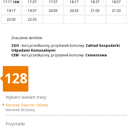
17:17
17:37
17:57
18:17
18:37
18:57
CEM
19:17
19:37
20:03
20:33
21:03
21:33
22:03
22:33
Znaczenie skrótów:
ZGO
- kurs przedłużony, przystanek końcowy:
Zakład Gospodarki
Odpadami Komunalnymi
CEM
- kurs przedłużony, przystanek końcowy:
Cementowa
128
Wybierz wariant trasy:
Kierunek: Dworzec Główny
Kierunek: Brzeziny
Przystanki: