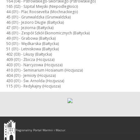
164 (04) -
Pstrowskiego-Sikorskiego (Pstrowskiego)
165 (02) -
Szpital Miejski (Niepodległości)
44 (01) -
Plac Roosevelta (Mochnackiego)
45 (01) -
Grunwaldzka (Grunwaldzka)
46 (01) -
Jezioro Długie (Bałtycka)
47 (01) -
Jeziorna (Bałtycka)
48 (01) -
Zespół Szkół Ekonomicznych (Bałtycka)
49 (01) -
Grabowa (Bałtycka)
50 (01) -
Wędkarska (Bałtycka)
51 (01) -
Letniskowa (Bałtycka)
402 (03) -
Likusy (Bałtycka)
409 (01) -
Żbicza (Hozjusza)
403 (01) -
Narcyzowa (Hozjusza)
410 (01) -
Seminarium Hosianum (Hozjusza)
404 (01) -
Jemioły (Hozjusza)
430 (01) -
Św. Arnolda (Hozjusza)
115 (01) -
Redykajny (Hozjusza)
Olsztyn
-
Regionalny Portal Warmii i Mazur.
regionalny