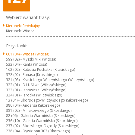
Wybierz wariant trasy:
Kierunek: Redykajny
Kierunek: Witosa
Przystanki:
601 (04) -
Witosa (Witosa)
599 (02) -
Myszki Miki (Witosa)
533 (04) -
Kanta (Witosa)
162 (02) -
Kubusia Puchatka (Krasickiego)
378 (02) -
Panasa (Krasickiego)
321 (03) -
Krasickiego-Wilczyńskiego (Wilczyńskiego)
322 (01) -
D.H. Śliwa (Wilczyńskiego)
323 (01) -
Janowicza (Wilczyńskiego)
324 (01) -
Jarocka (Wilczyńskiego)
13 (04) -
Sikorskiego-Wilczyńskiego (Sikorskiego)
380 (04) -
Andersa (Sikorskiego)
381 (02) -
Minakowskiego (Sikorskiego)
82 (06) -
Galeria Warmińska (Sikorskiego)
236 (10) -
Galeria Warmińska (Sikorskiego)
237 (02) -
Sikorskiego-Ogrody (Sikorskiego)
238 (04) -
Dywizjonu 303 (Sikorskiego)