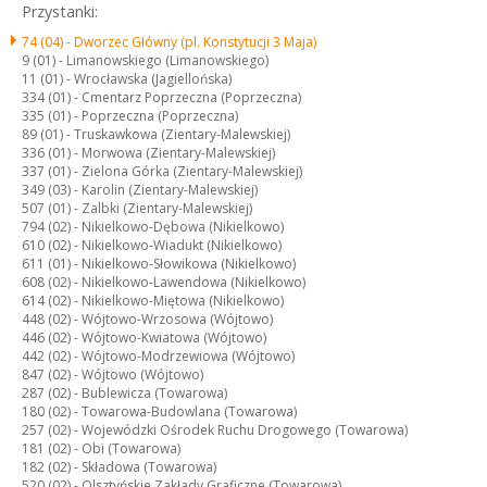
Przystanki:
74 (04) -
Dworzec Główny (pl. Konstytucji 3 Maja)
9 (01) -
Limanowskiego (Limanowskiego)
11 (01) -
Wrocławska (Jagiellońska)
334 (01) -
Cmentarz Poprzeczna (Poprzeczna)
335 (01) -
Poprzeczna (Poprzeczna)
89 (01) -
Truskawkowa (Zientary-Malewskiej)
336 (01) -
Morwowa (Zientary-Malewskiej)
337 (01) -
Zielona Górka (Zientary-Malewskiej)
349 (03) -
Karolin (Zientary-Malewskiej)
507 (01) -
Zalbki (Zientary-Malewskiej)
794 (02) -
Nikielkowo-Dębowa (Nikielkowo)
610 (02) -
Nikielkowo-Wiadukt (Nikielkowo)
611 (01) -
Nikielkowo-Słowikowa (Nikielkowo)
608 (02) -
Nikielkowo-Lawendowa (Nikielkowo)
614 (02) -
Nikielkowo-Miętowa (Nikielkowo)
448 (02) -
Wójtowo-Wrzosowa (Wójtowo)
446 (02) -
Wójtowo-Kwiatowa (Wójtowo)
442 (02) -
Wójtowo-Modrzewiowa (Wójtowo)
847 (02) -
Wójtowo (Wójtowo)
287 (02) -
Bublewicza (Towarowa)
180 (02) -
Towarowa-Budowlana (Towarowa)
257 (02) -
Wojewódzki Ośrodek Ruchu Drogowego (Towarowa)
181 (02) -
Obi (Towarowa)
182 (02) -
Składowa (Towarowa)
520 (02) -
Olsztyńskie Zakłady Graficzne (Towarowa)