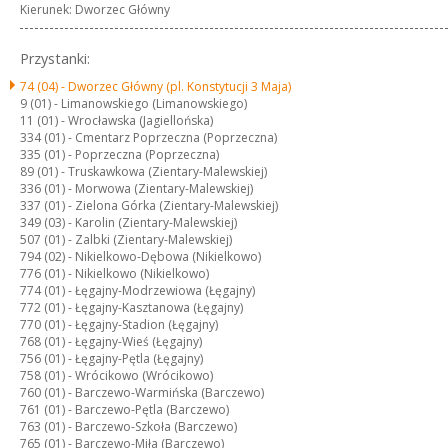
Kierunek: Dworzec Główny
Przystanki:
74 (04) -
Dworzec Główny (pl. Konstytucji 3 Maja)
9 (01) -
Limanowskiego (Limanowskiego)
11 (01) -
Wrocławska (Jagiellońska)
334 (01) -
Cmentarz Poprzeczna (Poprzeczna)
335 (01) -
Poprzeczna (Poprzeczna)
89 (01) -
Truskawkowa (Zientary-Malewskiej)
336 (01) -
Morwowa (Zientary-Malewskiej)
337 (01) -
Zielona Górka (Zientary-Malewskiej)
349 (03) -
Karolin (Zientary-Malewskiej)
507 (01) -
Zalbki (Zientary-Malewskiej)
794 (02) -
Nikielkowo-Dębowa (Nikielkowo)
776 (01) -
Nikielkowo (Nikielkowo)
774 (01) -
Łęgajny-Modrzewiowa (Łęgajny)
772 (01) -
Łęgajny-Kasztanowa (Łęgajny)
770 (01) -
Łęgajny-Stadion (Łęgajny)
768 (01) -
Łęgajny-Wieś (Łęgajny)
756 (01) -
Łęgajny-Pętla (Łęgajny)
758 (01) -
Wrócikowo (Wrócikowo)
760 (01) -
Barczewo-Warmińska (Barczewo)
761 (01) -
Barczewo-Pętla (Barczewo)
763 (01) -
Barczewo-Szkoła (Barczewo)
765 (01) -
Barczewo-Miła (Barczewo)