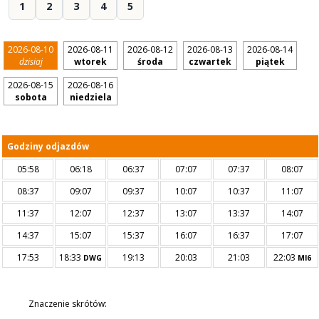
1
2
3
4
5
2026-08-10
2026-08-11
2026-08-12
2026-08-13
2026-08-14
dzisiaj
wtorek
środa
czwartek
piątek
2026-08-15
2026-08-16
sobota
niedziela
Godziny odjazdów
05:58
06:18
06:37
07:07
07:37
08:07
08:37
09:07
09:37
10:07
10:37
11:07
11:37
12:07
12:37
13:07
13:37
14:07
14:37
15:07
15:37
16:07
16:37
17:07
17:53
18:33
19:13
20:03
21:03
22:03
DWG
MI6
Znaczenie skrótów: