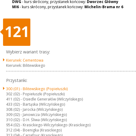
DWG
- kurs skrócony, przystanek końcowy:
Dworzec Główny
MI6
- kurs skrócony, przystanek końcowy:
Michelin-Brama nr 6
121
Wybierz wariant trasy:
Kierunek: Cementowa
Kierunek: Bilitewskiego
Przystanki:
300 (01) -
Bilitewskiego (Popiełuszki)
302 (02) -
Popiełuszki (Popiełuszki)
411 (02) -
Osiedle Generałów (Wilczyńskiego)
433 (02) -
Bartąska (Wilczyńskiego)
308 (02) -
Jarocka (Wilczyńskiego)
309 (02) -
Janowicza (Wilczyńskiego)
310 (02) -
D.H. Śliwa (Wilczyńskiego)
954 (02) -
Krasickiego-Wilczyńskiego (Krasickiego)
312 (04) -
Boenigka (Krasickiego)
313 (04) -
Carrefour (Krasickiego)