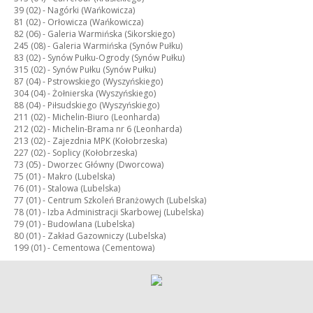
39 (02) -
Nagórki (Wańkowicza)
81 (02) -
Orłowicza (Wańkowicza)
82 (06) -
Galeria Warmińska (Sikorskiego)
245 (08) -
Galeria Warmińska (Synów Pułku)
83 (02) -
Synów Pułku-Ogrody (Synów Pułku)
315 (02) -
Synów Pułku (Synów Pułku)
87 (04) -
Pstrowskiego (Wyszyńskiego)
304 (04) -
Żołnierska (Wyszyńskiego)
88 (04) -
Piłsudskiego (Wyszyńskiego)
211 (02) -
Michelin-Biuro (Leonharda)
212 (02) -
Michelin-Brama nr 6 (Leonharda)
213 (02) -
Zajezdnia MPK (Kołobrzeska)
227 (02) -
Soplicy (Kołobrzeska)
73 (05) -
Dworzec Główny (Dworcowa)
75 (01) -
Makro (Lubelska)
76 (01) -
Stalowa (Lubelska)
77 (01) -
Centrum Szkoleń Branżowych (Lubelska)
78 (01) -
Izba Administracji Skarbowej (Lubelska)
79 (01) -
Budowlana (Lubelska)
80 (01) -
Zakład Gazowniczy (Lubelska)
199 (01) -
Cementowa (Cementowa)