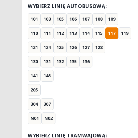
WYBIERZ LINIĘ AUTOBUSOWĄ:
101
103
105
106
107
108
109
110
111
112
113
114
115
117
119
121
124
125
126
127
128
130
131
132
135
136
141
145
205
304
307
N01
N02
WYBIERZ LINIĘ TRAMWAJOWĄ: