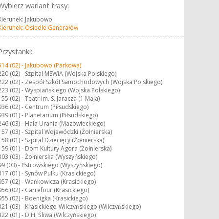
Wybierz wariant trasy:
Kierunek: Jakubowo
Kierunek: Osiedle Generałów
Przystanki:
514 (02) -
Jakubowo (Parkowa)
220 (02) -
Szpital MSWiA (Wojska Polskiego)
222 (02) -
Zespół Szkół Samochodowych (Wojska Polskiego)
223 (02) -
Wyspiańskiego (Wojska Polskiego)
155 (02) -
Teatr im. S. Jaracza (1 Maja)
936 (02) -
Centrum (Piłsudskiego)
939 (01) -
Planetarium (Piłsudskiego)
246 (03) -
Hala Urania (Mazowieckiego)
157 (03) -
Szpital Wojewódzki (Żołnierska)
158 (01) -
Szpital Dziecięcy (Żołnierska)
159 (01) -
Dom Kultury Agora (Żołnierska)
303 (03) -
Żołnierska (Wyszyńskiego)
99 (03) -
Pstrowskiego (Wyszyńskiego)
317 (01) -
Synów Pułku (Krasickiego)
957 (02) -
Wańkowicza (Krasickiego)
956 (02) -
Carrefour (Krasickiego)
955 (02) -
Boenigka (Krasickiego)
321 (03) -
Krasickiego-Wilczyńskiego (Wilczyńskiego)
322 (01) -
D.H. Śliwa (Wilczyńskiego)