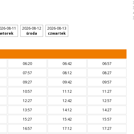
026-08-11
2026-08-12
2026-08-13
wtorek
środa
czwartek
06:20
06:42
06:57
07:57
08:12
08:27
09:27
09:42
09:57
10:57
11:12
11:27
12:27
12:42
12:57
13:57
14:12
14:27
15:27
15:42
15:57
16:57
17:12
17:27