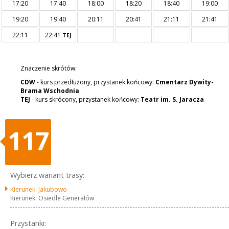
17:20
17:40
18:00
18:20
18:40
19:00
19:20
19:40
20:11
20:41
21:11
21:41
22:11
22:41
TEJ
Znaczenie skrótów:
CDW
- kurs przedłużony, przystanek końcowy:
Cmentarz Dywity-
Brama Wschodnia
TEJ
- kurs skrócony, przystanek końcowy:
Teatr im. S. Jaracza
117
Wybierz wariant trasy:
Kierunek: Jakubowo
Kierunek: Osiedle Generałów
Przystanki: