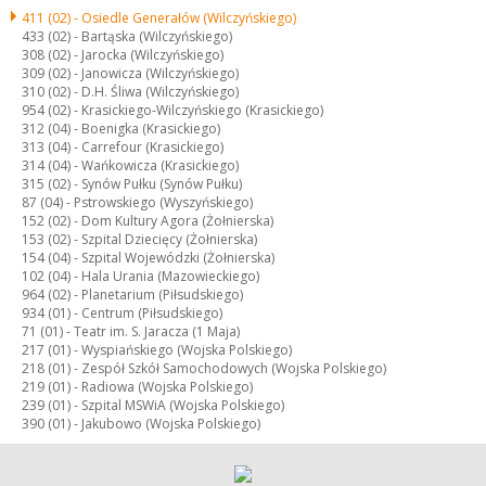
411 (02) -
Osiedle Generałów (Wilczyńskiego)
433 (02) -
Bartąska (Wilczyńskiego)
308 (02) -
Jarocka (Wilczyńskiego)
309 (02) -
Janowicza (Wilczyńskiego)
310 (02) -
D.H. Śliwa (Wilczyńskiego)
954 (02) -
Krasickiego-Wilczyńskiego (Krasickiego)
312 (04) -
Boenigka (Krasickiego)
313 (04) -
Carrefour (Krasickiego)
314 (04) -
Wańkowicza (Krasickiego)
315 (02) -
Synów Pułku (Synów Pułku)
87 (04) -
Pstrowskiego (Wyszyńskiego)
152 (02) -
Dom Kultury Agora (Żołnierska)
153 (02) -
Szpital Dziecięcy (Żołnierska)
154 (04) -
Szpital Wojewódzki (Żołnierska)
102 (04) -
Hala Urania (Mazowieckiego)
964 (02) -
Planetarium (Piłsudskiego)
934 (01) -
Centrum (Piłsudskiego)
71 (01) -
Teatr im. S. Jaracza (1 Maja)
217 (01) -
Wyspiańskiego (Wojska Polskiego)
218 (01) -
Zespół Szkół Samochodowych (Wojska Polskiego)
219 (01) -
Radiowa (Wojska Polskiego)
239 (01) -
Szpital MSWiA (Wojska Polskiego)
390 (01) -
Jakubowo (Wojska Polskiego)