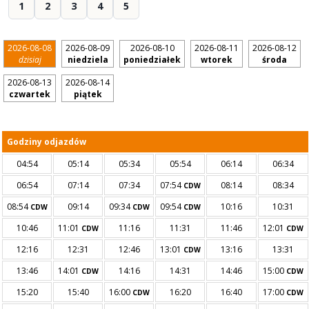
1
2
3
4
5
2026-08-08
2026-08-09
2026-08-10
2026-08-11
2026-08-12
dzisiaj
niedziela
poniedziałek
wtorek
środa
2026-08-13
2026-08-14
czwartek
piątek
Godziny odjazdów
04:54
05:14
05:34
05:54
06:14
06:34
06:54
07:14
07:34
07:54
08:14
08:34
CDW
08:54
09:14
09:34
09:54
10:16
10:31
CDW
CDW
CDW
10:46
11:01
11:16
11:31
11:46
12:01
CDW
CDW
12:16
12:31
12:46
13:01
13:16
13:31
CDW
13:46
14:01
14:16
14:31
14:46
15:00
CDW
CDW
15:20
15:40
16:00
16:20
16:40
17:00
CDW
CDW