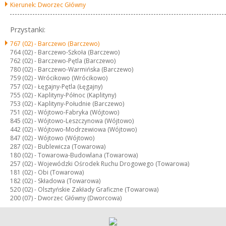
Kierunek: Dworzec Główny
Przystanki:
767 (02) -
Barczewo (Barczewo)
764 (02) -
Barczewo-Szkoła (Barczewo)
762 (02) -
Barczewo-Pętla (Barczewo)
780 (02) -
Barczewo-Warmińska (Barczewo)
759 (02) -
Wrócikowo (Wrócikowo)
757 (02) -
Łęgajny-Pętla (Łęgajny)
755 (02) -
Kaplityny-Północ (Kaplityny)
753 (02) -
Kaplityny-Południe (Barczewo)
751 (02) -
Wójtowo-Fabryka (Wójtowo)
845 (02) -
Wójtowo-Leszczynowa (Wójtowo)
442 (02) -
Wójtowo-Modrzewiowa (Wójtowo)
847 (02) -
Wójtowo (Wójtowo)
287 (02) -
Bublewicza (Towarowa)
180 (02) -
Towarowa-Budowlana (Towarowa)
257 (02) -
Wojewódzki Ośrodek Ruchu Drogowego (Towarowa)
181 (02) -
Obi (Towarowa)
182 (02) -
Składowa (Towarowa)
520 (02) -
Olsztyńskie Zakłady Graficzne (Towarowa)
200 (07) -
Dworzec Główny (Dworcowa)