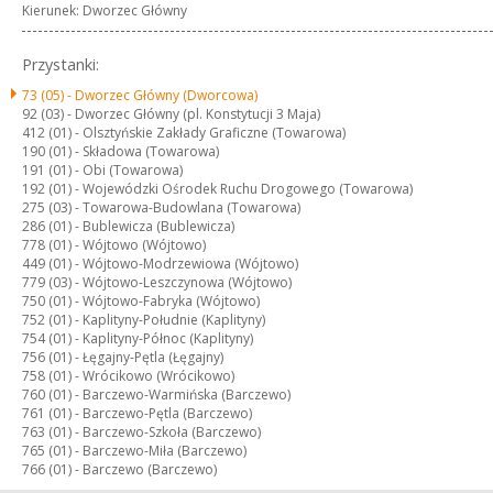
Kierunek: Dworzec Główny
Przystanki:
73 (05) -
Dworzec Główny (Dworcowa)
92 (03) -
Dworzec Główny (pl. Konstytucji 3 Maja)
412 (01) -
Olsztyńskie Zakłady Graficzne (Towarowa)
190 (01) -
Składowa (Towarowa)
191 (01) -
Obi (Towarowa)
192 (01) -
Wojewódzki Ośrodek Ruchu Drogowego (Towarowa)
275 (03) -
Towarowa-Budowlana (Towarowa)
286 (01) -
Bublewicza (Bublewicza)
778 (01) -
Wójtowo (Wójtowo)
449 (01) -
Wójtowo-Modrzewiowa (Wójtowo)
779 (03) -
Wójtowo-Leszczynowa (Wójtowo)
750 (01) -
Wójtowo-Fabryka (Wójtowo)
752 (01) -
Kaplityny-Południe (Kaplityny)
754 (01) -
Kaplityny-Północ (Kaplityny)
756 (01) -
Łęgajny-Pętla (Łęgajny)
758 (01) -
Wrócikowo (Wrócikowo)
760 (01) -
Barczewo-Warmińska (Barczewo)
761 (01) -
Barczewo-Pętla (Barczewo)
763 (01) -
Barczewo-Szkoła (Barczewo)
765 (01) -
Barczewo-Miła (Barczewo)
766 (01) -
Barczewo (Barczewo)