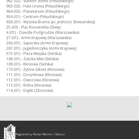
962 (02) -
Stadion Stomil (Piłsudskiego)
963 (02) -
Hala Urania (Piłsudskiego)
964 (02) -
Planetarium (Piłsudskiego)
934 (01) -
Centrum (Piłsudskiego)
938 (01) -
Wysoka Brama (pl. Jedności Słowiańskiej)
25 (03) -
Plac Roosevelta (Śliwy)
4 (01) -
Osiedle Podgrodzie (Warszawska)
27 (01) -
Armii Krajowej (Warszawska)
266 (01) -
Saperska (Armii Krajowej)
267 (01) -
Jagiellończyka (Armii Krajowej)
575 (01) -
Plaża Miejska (Sielska)
108 (01) -
Zatoka Miła (Sielska)
109 (01) -
Kłosowa (Sielska)
110 (01) -
Żytnia-Szkoła (Kłosowa)
111 (01) -
Dożynkowa (Kłosowa)
112 (01) -
Owocowa (Kłosowa)
113 (01) -
Rolna (Kłosowa)
114 (01) -
Dajtki (Zbożowa)
Olsztyn
-
Regionalny Portal Warmii i Mazur.