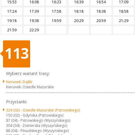
15:53
16:08
16:23
16:39
16:54
17:09
17:24
17:39
17:58
18:18
18:38
18:58
19:18
19:38
19:59
20:29
20:59
21:29
21:59
22:29
113
Wybierz wariant trasy:
Kierunek: Dajtki
Kierunek: Osiedle Mazurskie
Przystanki:
329 (02) -
Osiedle Mazurskie (Pstrowskiego)
150 (02) -
Gdyńska (Pstrowskiego)
87 (04) -
Pstrowskiego (Wyszyńskiego)
304 (04) -
Żołnierska (Wyszyńskiego)
88 (04) -
Piłsudskiego (Wyszyńskiego)