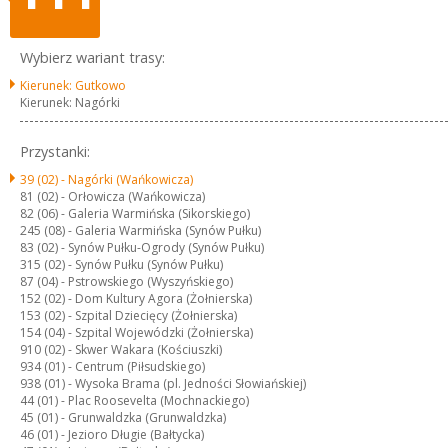
Wybierz wariant trasy:
Kierunek: Gutkowo
Kierunek: Nagórki
Przystanki:
39 (02) -
Nagórki (Wańkowicza)
81 (02) -
Orłowicza (Wańkowicza)
82 (06) -
Galeria Warmińska (Sikorskiego)
245 (08) -
Galeria Warmińska (Synów Pułku)
83 (02) -
Synów Pułku-Ogrody (Synów Pułku)
315 (02) -
Synów Pułku (Synów Pułku)
87 (04) -
Pstrowskiego (Wyszyńskiego)
152 (02) -
Dom Kultury Agora (Żołnierska)
153 (02) -
Szpital Dziecięcy (Żołnierska)
154 (04) -
Szpital Wojewódzki (Żołnierska)
910 (02) -
Skwer Wakara (Kościuszki)
934 (01) -
Centrum (Piłsudskiego)
938 (01) -
Wysoka Brama (pl. Jedności Słowiańskiej)
44 (01) -
Plac Roosevelta (Mochnackiego)
45 (01) -
Grunwaldzka (Grunwaldzka)
46 (01) -
Jezioro Długie (Bałtycka)