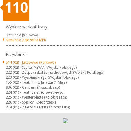
110
Wybierz wariant trasy:
Kierunek: Jakubowo
Kierunek: Zajezdnia MPK
Przystanki:
514 (02) -
Jakubowo (Parkowa)
220 (02) -
Szpital MSWiA (Wojska Polskiego)
222 (02) -
Zespół Szkół Samochodowych (Wojska Polskiego)
223 (02) -
Wyspiańskiego (Wojska Polskiego)
155 (02) -
Teatr im. S. Jaracza (1 Maja)
936 (02) -
Centrum (Piłsudskiego)
224 (01) -
Teatr Lalek (Głowackiego)
225 (01) -
Westerplatte (Kołobrzeska)
226 (01) -
Soplicy (Kołobrzeska)
214 (01) -
Zajezdnia MPK (Kołobrzeska)