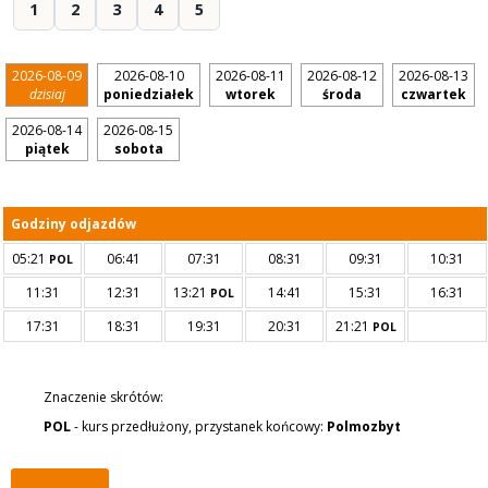
1
2
3
4
5
2026-08-09
2026-08-10
2026-08-11
2026-08-12
2026-08-13
dzisiaj
poniedziałek
wtorek
środa
czwartek
2026-08-14
2026-08-15
piątek
sobota
Godziny odjazdów
05:21
06:41
07:31
08:31
09:31
10:31
POL
11:31
12:31
13:21
14:41
15:31
16:31
POL
17:31
18:31
19:31
20:31
21:21
POL
Znaczenie skrótów:
POL
- kurs przedłużony, przystanek końcowy:
Polmozbyt