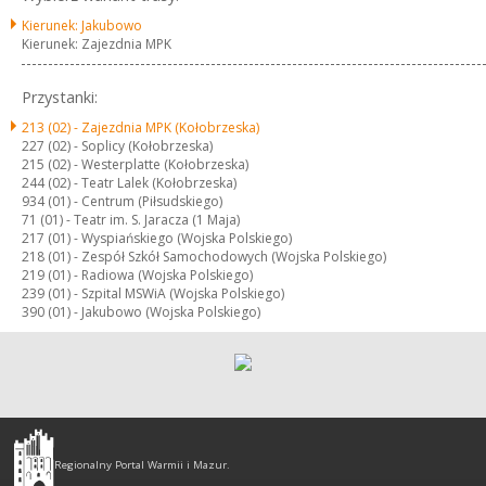
Kierunek: Jakubowo
Kierunek: Zajezdnia MPK
Przystanki:
213 (02) -
Zajezdnia MPK (Kołobrzeska)
227 (02) -
Soplicy (Kołobrzeska)
215 (02) -
Westerplatte (Kołobrzeska)
244 (02) -
Teatr Lalek (Kołobrzeska)
934 (01) -
Centrum (Piłsudskiego)
71 (01) -
Teatr im. S. Jaracza (1 Maja)
217 (01) -
Wyspiańskiego (Wojska Polskiego)
218 (01) -
Zespół Szkół Samochodowych (Wojska Polskiego)
219 (01) -
Radiowa (Wojska Polskiego)
239 (01) -
Szpital MSWiA (Wojska Polskiego)
390 (01) -
Jakubowo (Wojska Polskiego)
Olsztyn
-
Regionalny Portal Warmii i Mazur.