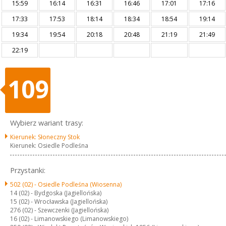
15:59
16:14
16:31
16:46
17:01
17:16
17:33
17:53
18:14
18:34
18:54
19:14
19:34
19:54
20:18
20:48
21:19
21:49
22:19
109
Wybierz wariant trasy:
Kierunek: Słoneczny Stok
Kierunek: Osiedle Podleśna
Przystanki:
502 (02) -
Osiedle Podleśna (Wiosenna)
14 (02) -
Bydgoska (Jagiellońska)
15 (02) -
Wrocławska (Jagiellońska)
276 (02) -
Szewczenki (Jagiellońska)
16 (02) -
Limanowskiego (Limanowskiego)