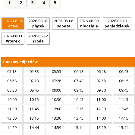
1
2
3
4
5
2026-08-06
2026-08-07
2026-08-08
2026-08-09
2026-08-10
dzisiaj
piątek
sobota
niedziela
poniedziałek
2026-08-11
2026-08-12
wtorek
środa
Godziny odjazdów
05:13
05:33
05:53
06:13
06:28
06:43
06:58
07:13
07:28
07:43
07:58
08:15
08:30
08:45
09:00
09:15
09:30
09:45
10:00
10:15
10:30
10:45
11:00
11:15
11:30
11:45
12:00
12:15
12:30
12:45
13:00
13:15
13:30
13:45
14:00
14:15
14:29
14:44
14:59
15:14
15:29
15:44