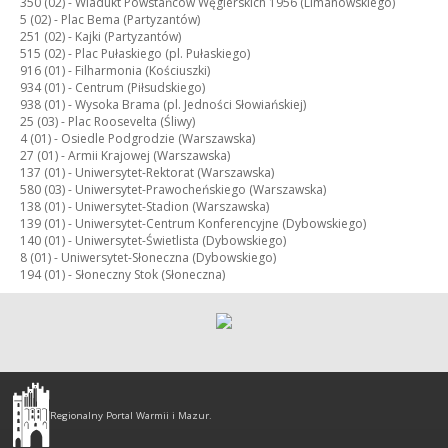
350 (02) -
Wiadukt Powstańców Węgierskich 1956 (Limanowskiego)
5 (02) -
Plac Bema (Partyzantów)
251 (02) -
Kajki (Partyzantów)
515 (02) -
Plac Pułaskiego (pl. Pułaskiego)
916 (01) -
Filharmonia (Kościuszki)
934 (01) -
Centrum (Piłsudskiego)
938 (01) -
Wysoka Brama (pl. Jedności Słowiańskiej)
25 (03) -
Plac Roosevelta (Śliwy)
4 (01) -
Osiedle Podgrodzie (Warszawska)
27 (01) -
Armii Krajowej (Warszawska)
137 (01) -
Uniwersytet-Rektorat (Warszawska)
580 (03) -
Uniwersytet-Prawocheńskiego (Warszawska)
138 (01) -
Uniwersytet-Stadion (Warszawska)
139 (01) -
Uniwersytet-Centrum Konferencyjne (Dybowskiego)
140 (01) -
Uniwersytet-Świetlista (Dybowskiego)
8 (01) -
Uniwersytet-Słoneczna (Dybowskiego)
194 (01) -
Słoneczny Stok (Słoneczna)
Olsztyn
-
Regionalny Portal Warmii i Mazur.
regionalny