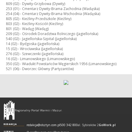
809 (02) -
Dywity-Grzybowa (Dywity)
253 (01) -
Cmentarz Dywity-Brama Zachodnia (Wadąska)
254 (04) -
Cmentarz Dywity-Brama Wschodnia (Wadąska)
805 (02) -
Kieźliny-Przedszkole (Kieźliny)
803 (02) -
Kieźliny-Kościół (Kieźliny)
801 (02) -
Wadąg (Wadąg)
209 (02) -
Ośrodek Doradztwa Rolniczego (Jagiellońska)
540 (02) -
Jagiellońska-Szpital (Jagiellońska)
14 (02) -
Bydgoska (Jagiellońska)
15 (02) -
Wrocławska (Jagiellońska)
276 (02) -
Szewczenki (Jagiellońska)
16 (02) -
Limanowskiego (Limanowskiego)
350 (02) -
Wiadukt Powstańców Węgierskich 1956 (Limanowskiego)
521 (06) -
Dworzec Główny (Partyzantów)
Olsztyn
-
Regionalny Portal Warmii i Mazur.
regionalny
portal
REDAKCJA
redakcja@olsztyn.com.pl
500 342 800
al. Sybiraków 2
GoWork.pl
SERWIS