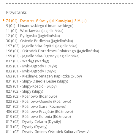
Przystanki:
74 (04) -
Dworzec Główny (pl. Konstytucji 3 Maja)
9 (01) -
Limanowskiego (Limanowskiego)
11 (01) -
Wrocławska (Jagiellońska)
12 (01) -
Bydgoska (Jagiellońska)
30 (01) -
Osiedle Podleśna (Jagiellońska)
197 (03) -
Jagiellońska-Szpital (Jagiellońska)
196 (01) -
Ośrodek Doradztwa Rolniczego (Jagiellońska)
195 (03) -
Jagiellońska-Ogrody (Jagiellońska)
837 (03) -
Wadąg (Wadąg)
835 (01) -
Myki-Ogrody II (Myki)
833 (01) -
Myki-Ogrody I (Myki)
693 (01) -
Kieźliny-Domagały Kapliczka (Słupy)
831 (01) -
Słupy-Osiedle Leśne (Słupy)
829 (01) -
Słupy-Kościół (Słupy)
827 (02) -
Słupy (Słupy)
825 (02) -
Różnowo (Różnowo)
823 (02) -
Różnowo-Osiedle (Różnowo)
821 (02) -
Różnowo Stare (Różnowo)
486 (02) -
Różnowo-Przejście (Różnowo)
819 (02) -
Różnowo-Kolonia (Różnowo)
817 (02) -
Dywity-Cefarm (Dywity)
813 (02) -
Dywity (Dywity)
811 (02) -
Dywity-Gminny Ośrodek Kultury (Dywity)