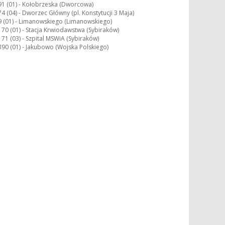
91 (01) -
Kołobrzeska (Dworcowa)
74 (04) -
Dworzec Główny (pl. Konstytucji 3 Maja)
9 (01) -
Limanowskiego (Limanowskiego)
170 (01) -
Stacja Krwiodawstwa (Sybiraków)
171 (03) -
Szpital MSWiA (Sybiraków)
390 (01) -
Jakubowo (Wojska Polskiego)