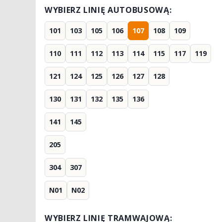
WYBIERZ LINIĘ AUTOBUSOWĄ:
101
103
105
106
107
108
109
110
111
112
113
114
115
117
119
121
124
125
126
127
128
130
131
132
135
136
141
145
205
304
307
N01
N02
WYBIERZ LINIĘ TRAMWAJOWĄ: