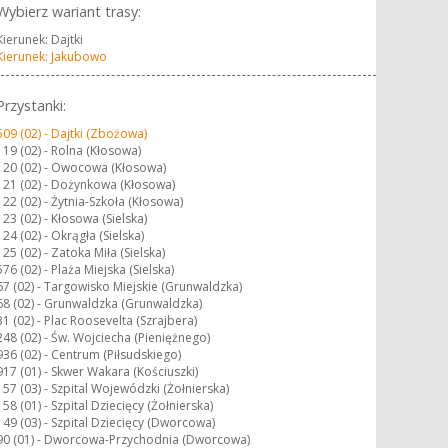
Wybierz wariant trasy:
Kierunek: Dajtki
Kierunek: Jakubowo
Przystanki:
509 (02) -
Dajtki (Zbożowa)
119 (02) -
Rolna (Kłosowa)
120 (02) -
Owocowa (Kłosowa)
121 (02) -
Dożynkowa (Kłosowa)
122 (02) -
Żytnia-Szkoła (Kłosowa)
123 (02) -
Kłosowa (Sielska)
124 (02) -
Okrągła (Sielska)
125 (02) -
Zatoka Miła (Sielska)
576 (02) -
Plaża Miejska (Sielska)
67 (02) -
Targowisko Miejskie (Grunwaldzka)
68 (02) -
Grunwaldzka (Grunwaldzka)
31 (02) -
Plac Roosevelta (Szrajbera)
248 (02) -
Św. Wojciecha (Pieniężnego)
936 (02) -
Centrum (Piłsudskiego)
917 (01) -
Skwer Wakara (Kościuszki)
157 (03) -
Szpital Wojewódzki (Żołnierska)
158 (01) -
Szpital Dziecięcy (Żołnierska)
149 (03) -
Szpital Dziecięcy (Dworcowa)
90 (01) -
Dworcowa-Przychodnia (Dworcowa)