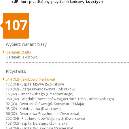
ŁUP
- kurs przedłużony, przystanek końcowy:
Łupstych
107
Wybierz wariant trasy:
Kierunek: Dajtki
Kierunek: Jakubowo
Przystanki:
514 (02) -
Jakubowo (Parkowa)
172 (04) -
Szpital MSWiA (Sybiraków)
173 (02) -
Stacja Krwiodawstwa (Sybiraków)
16 (02) -
Limanowskiego (Limanowskiego)
350 (02) -
Wiadukt Powstańców Węgierskich 1956 (Limanowskiego)
92 (03) -
Dworzec Główny (pl. Konstytucji 3 Maja)
95 (02) -
Kołobrzeska (Dworcowa)
96 (02) -
Dworcowa-Przychodnia (Dworcowa)
252 (04) -
Plac Inwalidów Wojennych (Dworcowa)
153 (02) -
Szpital Dziecięcy (Żołnierska)
154 (04) -
Szpital Wojewódzki (Żołnierska)