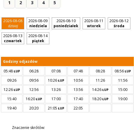
1
2
3
4
5
2026-08-08
2026-08-09
2026-08-10
2026-08-11
2026-08-12
dzisiaj
niedziela
poniedziałek
wtorek
środa
2026-08-13
2026-08-14
czwartek
piątek
Godziny odjazdów
05:48
06:28
07:08
07:48
08:28
08:56
ŁUP
ŁUP
09:26
09:56
10:26
10:56
11:26
11:56
ŁUP
12:26
12:56
13:26
13:56
14:26
15:00
ŁUP
ŁUP
15:40
16:20
17:00
17:40
18:20
19:00
ŁUP
ŁUP
19:40
20:20
21:05
22:05
ŁUP
Znaczenie skrótów: