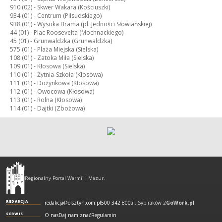
910 (02) -
Skwer Wakara (Kościuszki)
934 (01) -
Centrum (Piłsudskiego)
938 (01) -
Wysoka Brama (pl. Jedności Słowiańskiej)
44 (01) -
Plac Roosevelta (Mochnackiego)
45 (01) -
Grunwaldzka (Grunwaldzka)
575 (01) -
Plaża Miejska (Sielska)
108 (01) -
Zatoka Miła (Sielska)
109 (01) -
Kłosowa (Sielska)
110 (01) -
Żytnia-Szkoła (Kłosowa)
111 (01) -
Dożynkowa (Kłosowa)
112 (01) -
Owocowa (Kłosowa)
113 (01) -
Rolna (Kłosowa)
114 (01) -
Dajtki (Zbożowa)
Olsztyn
-
Regionalny Portal Warmii i Mazur.
regionalny
portal
REDAKCJA
redakcja@olsztyn.com.pl
500 342 800
al. Sybiraków 2
GoWork.pl
Warmii
SERWIS
O nas
Daj nam znać
Regulamin