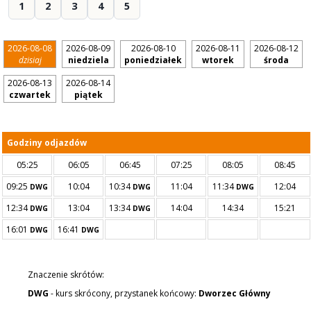
1
2
3
4
5
2026-08-08
2026-08-09
2026-08-10
2026-08-11
2026-08-12
dzisiaj
niedziela
poniedziałek
wtorek
środa
2026-08-13
2026-08-14
czwartek
piątek
Godziny odjazdów
05:25
06:05
06:45
07:25
08:05
08:45
09:25
10:04
10:34
11:04
11:34
12:04
DWG
DWG
DWG
12:34
13:04
13:34
14:04
14:34
15:21
DWG
DWG
16:01
16:41
DWG
DWG
Znaczenie skrótów:
DWG
- kurs skrócony, przystanek końcowy:
Dworzec Główny