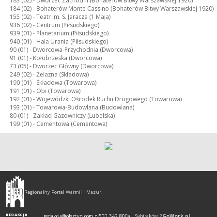
183 (02) -
Dworzec Zachodni (Bohaterów Bitwy Warszawskiej 1920)
184 (02) -
Bohaterów Monte Cassino (Bohaterów Bitwy Warszawskiej 1920)
155 (02) -
Teatr im. S. Jaracza (1 Maja)
936 (02) -
Centrum (Piłsudskiego)
939 (01) -
Planetarium (Piłsudskiego)
940 (01) -
Hala Urania (Piłsudskiego)
90 (01) -
Dworcowa-Przychodnia (Dworcowa)
91 (01) -
Kołobrzeska (Dworcowa)
73 (05) -
Dworzec Główny (Dworcowa)
249 (02) -
Żelazna (Składowa)
190 (01) -
Składowa (Towarowa)
191 (01) -
Obi (Towarowa)
192 (01) -
Wojewódzki Ośrodek Ruchu Drogowego (Towarowa)
193 (01) -
Towarowa-Budowlana (Budowlana)
80 (01) -
Zakład Gazowniczy (Lubelska)
199 (01) -
Cementowa (Cementowa)
Olsztyn
-
Regionalny Portal Warmii i Mazur.
regionalny
portal
REDAKCJA
redakcja@olsztyn.com.pl
500 342 800
al. Sybiraków 2
GoWork.pl