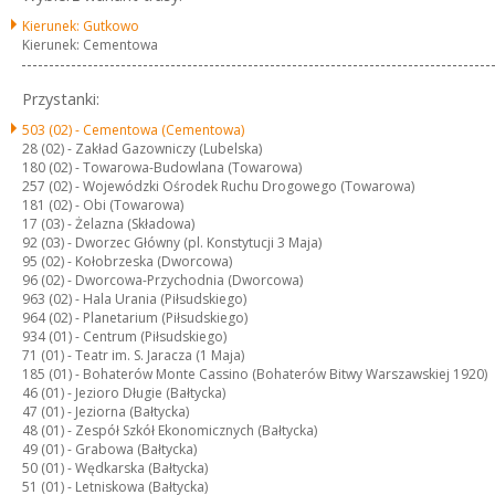
Kierunek: Gutkowo
Kierunek: Cementowa
Przystanki:
503 (02) -
Cementowa (Cementowa)
28 (02) -
Zakład Gazowniczy (Lubelska)
180 (02) -
Towarowa-Budowlana (Towarowa)
257 (02) -
Wojewódzki Ośrodek Ruchu Drogowego (Towarowa)
181 (02) -
Obi (Towarowa)
17 (03) -
Żelazna (Składowa)
92 (03) -
Dworzec Główny (pl. Konstytucji 3 Maja)
95 (02) -
Kołobrzeska (Dworcowa)
96 (02) -
Dworcowa-Przychodnia (Dworcowa)
963 (02) -
Hala Urania (Piłsudskiego)
964 (02) -
Planetarium (Piłsudskiego)
934 (01) -
Centrum (Piłsudskiego)
71 (01) -
Teatr im. S. Jaracza (1 Maja)
185 (01) -
Bohaterów Monte Cassino (Bohaterów Bitwy Warszawskiej 1920)
46 (01) -
Jezioro Długie (Bałtycka)
47 (01) -
Jeziorna (Bałtycka)
48 (01) -
Zespół Szkół Ekonomicznych (Bałtycka)
49 (01) -
Grabowa (Bałtycka)
50 (01) -
Wędkarska (Bałtycka)
51 (01) -
Letniskowa (Bałtycka)