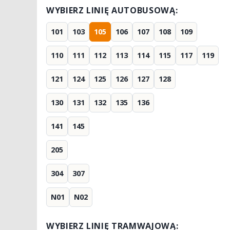
WYBIERZ LINIĘ AUTOBUSOWĄ:
101
103
105
106
107
108
109
110
111
112
113
114
115
117
119
121
124
125
126
127
128
130
131
132
135
136
141
145
205
304
307
N01
N02
WYBIERZ LINIĘ TRAMWAJOWĄ: