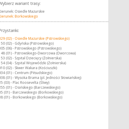
Wybierz wariant trasy:
Kierunek: Osiedle Mazurskie
Kierunek: Borkowskiego
Przystanki:
329 (02) -
Osiedle Mazurskie (Pstrowskiego)
150 (02) -
Gdyńska (Pstrowskiego)
305 (06) -
Pstrowskiego (Pstrowskiego)
148 (01) -
Pstrowskiego-Dworcowa (Dworcowa)
153 (02) -
Szpital Dziecięcy (Żołnierska)
154 (04) -
Szpital Wojewódzki (Żołnierska)
910 (02) -
Skwer Wakara (Kościuszki)
934 (01) -
Centrum (Piłsudskiego)
938 (01) -
Wysoka Brama (pl. Jedności Słowiańskiej)
25 (03) -
Plac Roosevelta (Śliwy)
255 (01) -
Osińskiego (Barczewskiego)
35 (01) -
Barczewskiego (Borkowskiego)
38 (01) -
Borkowskiego (Borkowskiego)