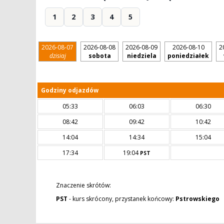
1
2
3
4
5
2026-08-07
2026-08-08
2026-08-09
2026-08-10
2
dzisiaj
sobota
niedziela
poniedziałek
Godziny odjazdów
05:33
06:03
06:30
08:42
09:42
10:42
14:04
14:34
15:04
17:34
19:04
PST
Znaczenie skrótów:
PST
- kurs skrócony, przystanek końcowy:
Pstrowskiego